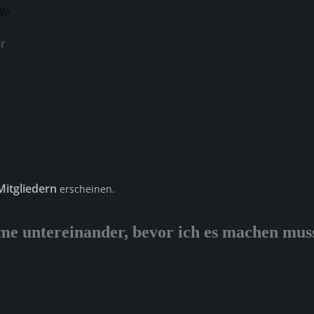
ife
r
Mitgliedern
erscheinen.
me untereinander, bevor ich es machen muss