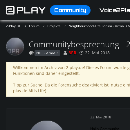
Community
Voice2Pla
2-Play.DE
Forum
Projekte
Neighbourhood-Life Forum - Arma 3 Alt
Communitybesprechung - 28
3PR
22. Mai 2018
NHL - ArmA 3
Willkommen im Archiv von 2-play.de! Dieses Forum wurde ge
Funktionen sind daher eingestellt.
Tipp zur Suche: Da die Forensuche deaktiviert ist, nutze einf
play.de Altis Life).
22. Mai 2018
Hallo Community,