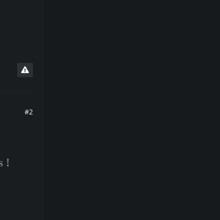
#2
 !