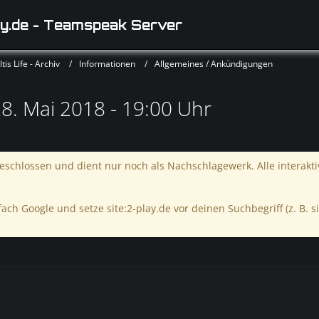
y.de - Teamspeak Server
is Life - Archiv
Informationen
Allgemeines / Ankündigungen
. Mai 2018 - 19:00 Uhr
schlossen und dient nur noch als Nachschlagewerk. Alle interakt
ach Google und setze site:2-play.de vor deinen Suchbegriff (z. B. si