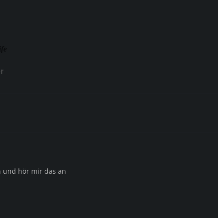
ife
r
 und hör mir das an