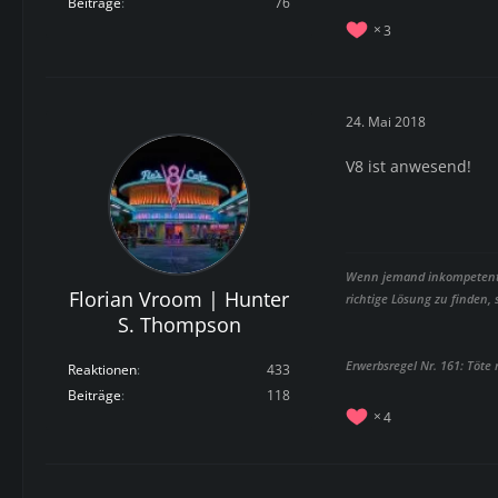
Beiträge
76
3
24. Mai 2018
V8 ist anwesend!
Wenn jemand inkompetent is
Florian Vroom | Hunter
richtige Lösung zu finden,
S. Thompson
Erwerbsregel Nr. 161: Töte
Reaktionen
433
Beiträge
118
4