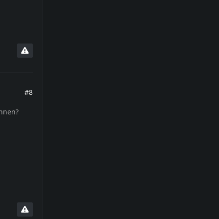
#8
önnen?