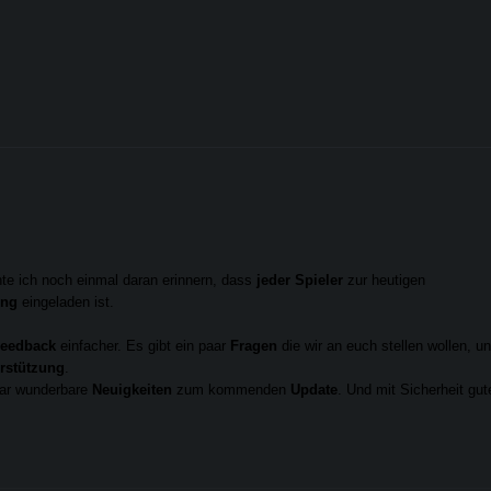
e ich noch einmal daran erinnern, dass
jeder Spieler
zur heutigen
ung
eingeladen ist.
eedback
einfacher. Es gibt
ein paar
Fragen
die wir an euch stellen wollen, u
rstützung
.
paar wunderbare
Neuigkeiten
zum kommenden
Update
. Und mit Sicherheit gut