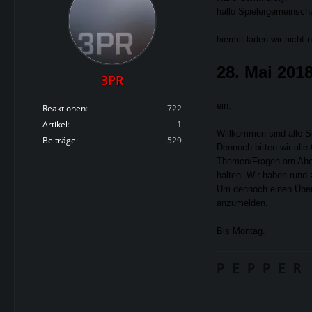
hallo Spielergemeinscha
hiermit laden wir nich
28. Mai 2018
3PR
ein.
Reaktionen
722
Artikel
1
Willkommen sind alle S
Beiträge
529
Dennoch bitten wir all
Themen/Fragen am Abend
halten. Wir haben rund
Um dennoch einen Überb
anzumelden.
Bis Montag.
P E P P E R