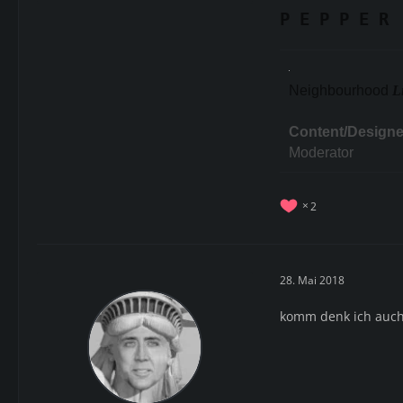
P E P P E R
Neighbourhood
L
Content/Designe
Moderator
2
28. Mai 2018
komm denk ich auch