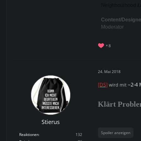
Neighbourhood
L
Content/Designe
Moderator
8
24. Mai 2018
[DS]
~2-4 
wird mit
Klärt Proble
Stierus
Spoiler anzeigen
Reaktionen
132