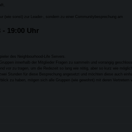
ft,
t nur (wie sonst) zur Leader-, sondern zu einer Communitybesprechung am
 - 19:00 Uhr
pieler des Neighbourhood-Life Servers.
e Gruppen innerhalb der Mitglieder Fragen zu sammeln und vorrangig geschlos
 vor zu tragen, um die Redezeit so lang wie nötig, aber so kurz wie möglic
 zwei Stunden für diese Besprechung angesetzt und möchten diese auch einha
lick zu haben, mögen sich alle Gruppen (wie gewohnt) mit deren Vertretern 