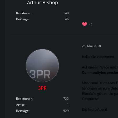
Arthur Bishop
Reaktionen
148
Beiträge
46
1
28. Mai 2018
Hallo alle zusammen.
Auf diesem Wege möcht
Communitybesprech
Manchmal ist offenes
F
3PR
benötigen wir eure
Unte
Ebenfalls gibt es ein 
Reaktionen
722
Gespräche.
Artikel
1
Bis heute Abend
Beiträge
529