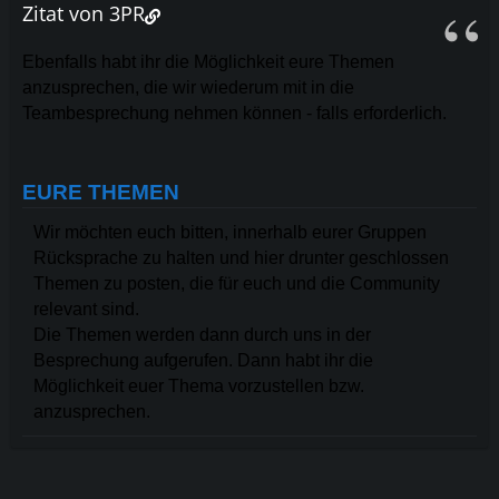
Zitat von 3PR
Ebenfalls habt ihr die Möglichkeit eure Themen
anzusprechen, die wir wiederum mit in die
Teambesprechung nehmen können - falls erforderlich.
EURE THEMEN
Wir möchten euch bitten, innerhalb eurer Gruppen
Rücksprache zu halten und hier drunter geschlossen
Themen zu posten, die für euch und die Community
relevant sind.
Die Themen werden dann durch uns in der
Besprechung aufgerufen. Dann habt ihr die
Möglichkeit euer Thema vorzustellen bzw.
anzusprechen.