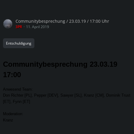
Communitybesprechung / 23.03.19 / 17:00 Uhr
3PR
11. April 2019
Entschuldigung
Communitybesprechung 23.03.19
17:00
Anwesend Team:
Don Richter [PL], Pepper [DEV], Sawyer [SL], Kranz [CM], Dominik Trust
[ET], Fynn [ET]
Moderation:
Kranz