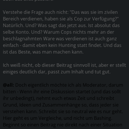
Verstehe die Frage auch nicht: "Das was sie im zivilen
Bereich verdienen, haben sie als Cop zur Verfügung?"
Natürlich. Und? Was sagt das jetzt aus. Ist absolut das
selbe Konto. Und? Warum Cops nichts mehr an der
beschlagnahmten Ware was verdienen ist auch ganz
einfach - damit eben kein Hunting statt findet. Und das
ist das Beste, was man machen kann.
Ich weiß nicht, ob dieser Beitrag sinnvoll ist, aber er stellt
einiges deutlich dar, passt zum Inhalt und tut gut.
@all:
Doch eigentlich möchte ich als Moderator, darum
bitten - Wenn ihr eine Diskussion startet (und das sollt
ihr unbedingt), nehmt euch etwas Zeit und schreibt
Grund, Ideen und Zusammenhänge so, dass jeder sie
verstehen kann. Schreibt sie so neutral wie es nur geht.
Hier geht es um Vergleiche, und nicht um Bashing.
Beginnt so einen Beitrag nie direkt nach einer Situation