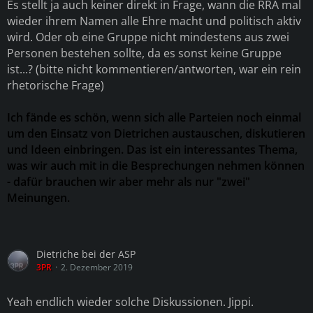
Es stellt ja auch keiner direkt in Frage, wann die RRA mal
wieder ihrem Namen alle Ehre macht und politisch aktiv
wird. Oder ob eine Gruppe nicht mindestens aus zwei
Personen bestehen sollte, da es sonst keine Gruppe
ist...? (bitte nicht kommentieren/antworten, war ein rein
rhetorische Frage)
Ich fände es schön, wenn sich alle Parteien noch einmal
um den Einsatz von Dietrichen austauschen, diskutieren
und Ideen einbringen. Das ist ein interessantes Thema,
was wir auch mit in die Besprechungen nehmen können
- dafür brauchen wir aber mehr als nur "zwei"
Meinungen.
Dietriche bei der ASP
3PR
2. Dezember 2019
Yeah endlich wieder solche Diskussionen. Jippi.