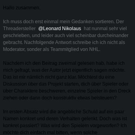
Hallo zusammen.
Ich muss doch erst einmal mein Gedanken sortieren. Der
Threadersteller
Leonard Nikolaus
hat nunmal sehr viel
geschrieben, und leider auch viel scheinbar durcheinander
gebracht. Nachfolgende Antwort schreibe ich ich nicht als
Moderator, sonder als Teammitglied von NHL.
Nachdem ich den Beitrag zweimal gelesen hab, habe ich
mich gefragt, was der Autor jetzt eigentlich sagen möchte.
Das ist mir nämlich nicht ganz klar. Möchtest du eine
Diskussion über das Projekt starten, dich über Spieler oder
über Charaktere beschweren, einzelne Spieler in den Dreck
ziehen oder dann doch konstruktiv etwas beisteuern?
Im ersten Absatz wird die angebliche Schuld auf ein paar
Namen konkret und deren Verhalten gelenkt. Doch was ist
konkret passiert? Was wird den Spielern vorgeworfen? Ich
möchte dich einfach mal bitten, wenn solche