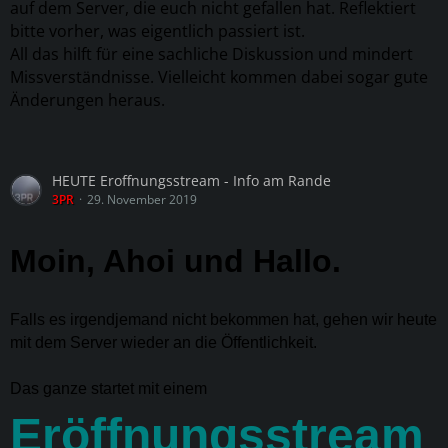
auf dem Server, die euch nicht gefallen hat. Reflektiert
bitte vorher, was eigentlich passiert ist.
All das hilft für eine sachliche Diskussion und mindert
Missverständnisse. Vielleicht kommen dabei sogar gute
Änderungen heraus.
HEUTE Eroffnungsstream - Info am Rande
3PR
29. November 2019
Moin, Ahoi und Hallo.
Falls es irgendjemand nicht bekommen hat, gehen wir heute
mit dem Server wieder an die Öffentlichkeit.
Das ganze startet mit einem
Eröffnungsstream