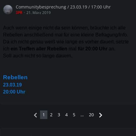
Communitybesprechung / 23.03.19 / 17:00 Uhr
3PR
21. März 2019
Auch wenn einige nicht da sein können, bräuchte ich alle
Rebellen anschließend mal für eine kleine Befragung/Info.
Da ich nicht genau weiß wie lange es vorher dauert, setzte
ich
ein Treffen aller Rebellen
mal
für 20:00 Uhr
an.
Soll auch nicht so lange dauern.
Rebellen
23.03.19
20:00 Uhr
1
2
3
4
5
…
20