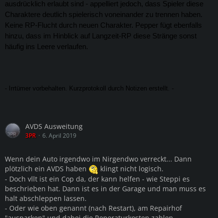
ausdrücklich erlaubt sind - appelliert jedoch, dass Spieler diese
Charaktere deutlich spielerisch voneinander zu trennen haben.
Keine RP-Flucht durch neuen Charakter. Pepper fügt ebenfalls
hinzu, dass im Hinblick auf Langzeit-RP diese Stränge sonst
häufig ins Leere verlaufen.
- Irrtümer vorbehalten. Kurzprotokoll durch Notizen erstellt. -
AVDS Ausweitung
3PR
6. April 2019
Wenn dein Auto irgendwo im Nirgendwo verreckt... Dann
plötzlich ein AVDS haben
klingt nicht logisch.
- Doch vllt ist ein Cop da, der kann helfen - wie Steppi es
beschrieben hat. Dann ist es in der Garage und man muss es
halt abschleppen lassen.
- Oder wie oben genannt (nach Restart), am Repairhof
"ausparken" und dabei die Reperaturkosten zahlen.