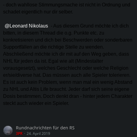
- doch wahllose Stimmungsmache ist nicht in Ordnung und
schadet eigentlich nur dir selber.
Leonard Nikolaus
- Aus diesem Grund möchte ich dich
bitten, in diesem Thread die o.g. Punkte etc. zu
konkretisieren und dich bei Beschwerden oder sonderbaren
Supportfällen an die richtige Stelle zu wenden.
Abschließend möchte ich dir mit auf den Weg geben, dass
NHL für jeden da ist. Egal wie alt (Mindestalter
vorausgesetzt), welches Geschlecht oder welche Religion
er/sie/diverse hat. Das müssen auch alle Spieler tolerieren.
Es ist auch kein Problem, wenn man mal ein wenig Abstand
zu NHL und Altis Life braucht. Jeder darf sich seine eigene
Dosis bestimmen. Doch denkt dran - hinter jedem Charakter
steckt auch wieder ein Spieler.
Rundnachrichten für den RS
3PR
24. April 2019