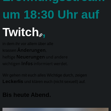
um 18:30 Uhr auf
Twitch
,
in dem ihr vor allem über alle
Änderungen
,
krassen
Neuerungen
heftige
und andere
Infos
wichtigen
informiert werdet.
Wir gehen mit euch alles Wichtige durch, zeigen
Leckerlis
und klären euch (nicht sexuell) auf.
Bis heute Abend.