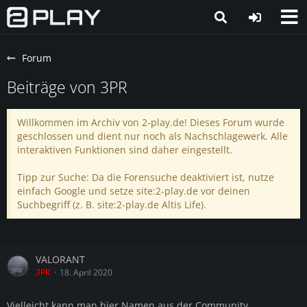
Forum
Beiträge von 3PR
Willkommen im Archiv von 2-play.de! Dieses Forum wurde
geschlossen und dient nur noch als Nachschlagewerk. Alle
interaktiven Funktionen sind daher eingestellt.
Tipp zur Suche: Da die Forensuche deaktiviert ist, nutze
einfach Google und setze site:2-play.de vor deinen
Suchbegriff (z. B. site:2-play.de Altis Life).
VALORANT
3PR
18. April 2020
Vielleicht kann man hier Namen aus der Community