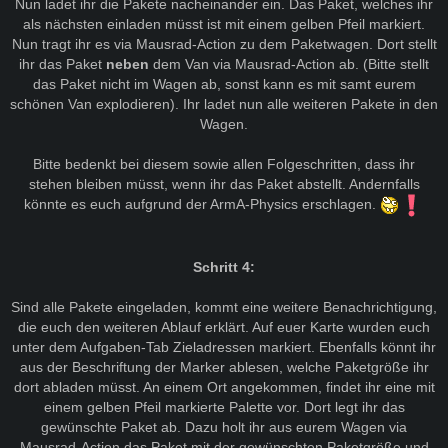
Nun ladet ihr die Pakete nacheinander ein. Das Paket, welches ihr
als nächsten einladen müsst ist mit einem gelben Pfeil markiert.
Nun tragt ihr es via Mausrad-Action zu dem Paketwagen. Dort stellt
ihr das Paket
neben
dem Van via Mausrad-Action ab. (Bitte stellt
das Paket nicht im Wagen ab, sonst kann es mit samt eurem
schönen Van explodieren). Ihr ladet nun alle weiteren Pakete in den
Wagen.
Bitte bedenkt bei diesem sowie allen Folgeschritten, dass ihr
stehen bleiben müsst, wenn ihr das Paket abstellt. Andernfalls
könnte es euch aufgrund der ArmA-Physics erschlagen.
Schritt 4:
Sind alle Pakete eingeladen, kommt eine weitere Benachrichtigung,
die euch den weiteren Ablauf erklärt. Auf euer Karte wurden euch
unter dem Aufgaben-Tab Zieladressen markiert. Ebenfalls könnt ihr
aus der Beschriftung der Marker ablesen, welche Paketgröße ihr
dort abladen müsst. An einem Ort angekommen, findet ihr eine mit
einem gelben Pfeil markierte Palette vor. Dort legt ihr das
gewünschte Paket ab. Dazu holt ihr aus eurem Wagen via
Mausrad-Action das Paket mit der gewünschten Paketgröße und