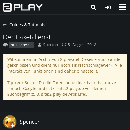
Guides & Tutorials
Der Paketdienst
Spencer
5. August 2018
NHL - ArmA 3
Willkommen im Archiv von 2-play.de! Dieses Forum wurde
geschlossen und dient nur noch als Nachschlagewerk. Alle
interaktiven Funktionen sind daher eingestellt.
Tipp zur Suche: Da die Forensuche deaktiviert ist, nutze
einfach Google und setze site:2-play.de vor deinen
Suchbegriff (z. B. site:2-play.de Altis Life).
Spencer