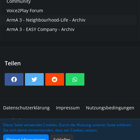
Community
Voice2Play Forum
ArmA 3 - Neighbourhood-Life - Archiv
ArmA 3 - EASY Company - Archiv
Teilen
Datenschutzerklärung
Impressum
Nutzungsbedingungen
Mitglieder
Diese Seite verwendet Cookies. Durch die Nutzung unserer Seite erklären
Sie sich damit einverstanden, dass wir Cookies setzen.
Community-Software:
WoltLab Suite™
Design: Grafidea
Weitere Informationen
Schließen