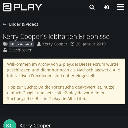
Bilder & Videos
Kerry Cooper´s lebhaften Erlebnisse
Kerry Cooper
20. Januar 2019
NHL - ArmA 3
Geschlossen
Willkommen im Archiv von 2-play.de! Dieses Forum wurde
geschlossen und dient nur noch als Nachschlagewerk. Alle
interaktiven Funktionen sind daher eingestellt.
Tipp zur Suche: Da die Forensuche deaktiviert ist, nutze
einfach Google und setze site:2-play.de vor deinen
Suchbegriff (z. B. site:2-play.de Altis Life).
Kerry Cooper