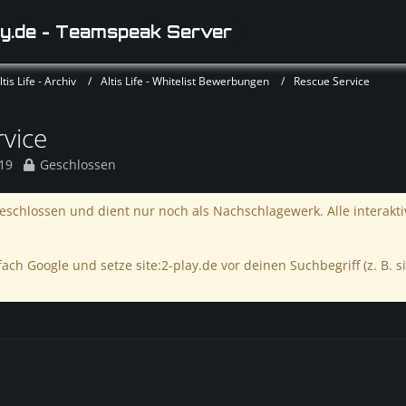
y.de - Teamspeak Server
is Life - Archiv
Altis Life - Whitelist Bewerbungen
Rescue Service
vice
019
Geschlossen
schlossen und dient nur noch als Nachschlagewerk. Alle interakt
ach Google und setze site:2-play.de vor deinen Suchbegriff (z. B. si