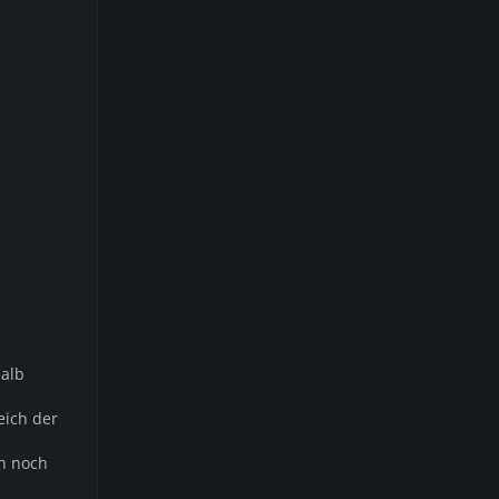
halb
eich der
en noch