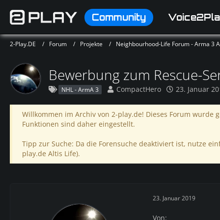
Community
Voice2Pla
2-Play.DE
Forum
Projekte
Neighbourhood-Life Forum - Arma 3 Alt
Bewerbung zum Rescue-Ser
CompactHero
23. Januar 2
NHL - ArmA 3
Willkommen im Archiv von 2-play.de! Dieses Forum wurde ge
Funktionen sind daher eingestellt.
Tipp zur Suche: Da die Forensuche deaktiviert ist, nutze einf
play.de Altis Life).
23. Januar 2019
Von: