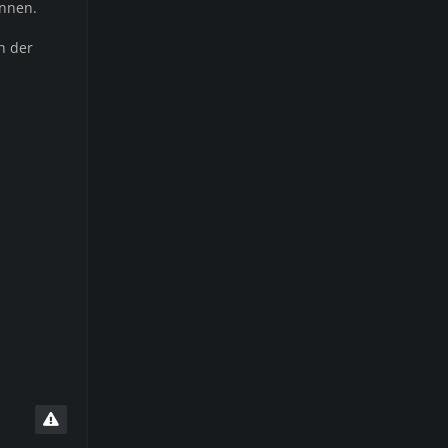
önnen.
h der