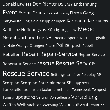
Don Richter
Donald Lawless
DS
Entbannung
EASY
Event
Event-Coins
Firma
Gang
EXP
Fahrzeug
Karlbaum
Karlbaums
Gangvorstellung
Geld
Gruppierungen
Medic
Karlheinz Hoffnungslos
Kündigung
Lunz
Neighbourhood Life
NHL
NoctuaEsports
Noctua Logistik
Polizei
push
NoHate
Orange
Orangen
Peace
Rebell
Repair
Repair-Service
Rebellen
Repair Service
rescue
Rescue-Service
Reperatur Service
Rescue Service
Rettungssanitäter
Roleplay
RP
SE
Scorpion
Scorpion Entertainment
Supporter
Tankstelle
taxifahrten
taxiunternehmen
Teamspeak
Tempest
Vorstellung
update
Tuning
V2
Vertrag
Vorstelleung
WuhuuuEvent!
Waffen
Weihnachten
Werbung
Youtube