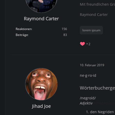
Mit freundlichen G
Raymond Carter
Raymond Carter
Reaktionen
156
lorem ipsum
Beiträge
83
2
10. Februar 2019
ne·g·ro·id
Wörterbuchergeb
/negroíd/
Adjektiv
ANTHROPOLOGIE
Jihad Joe
den Negriden