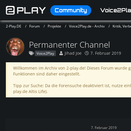
Community
Voice2Pla
2-Play.DE
Forum
Projekte
Voice2Play.de - Archiv
Kritik, Ve
Permanenter Channel
Jihad Joe
7. Februar 2019
Voice2Play
Willkommen im Archiv von 2-play.de! Dieses Forum wurde ge
Funktionen sind daher eingestellt.
Tipp zur Suche: Da die Forensuche deaktiviert ist, nutze einf
play.de Altis Life).
7. Februar 2019