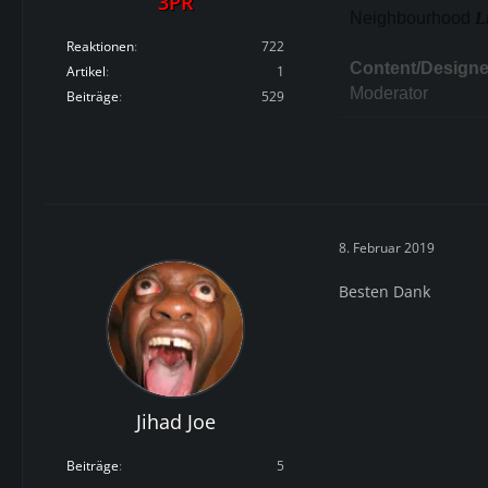
3PR
Neighbourhood
L
Reaktionen
722
Content/Designe
Artikel
1
Moderator
Beiträge
529
8. Februar 2019
Besten Dank
Jihad Joe
Beiträge
5