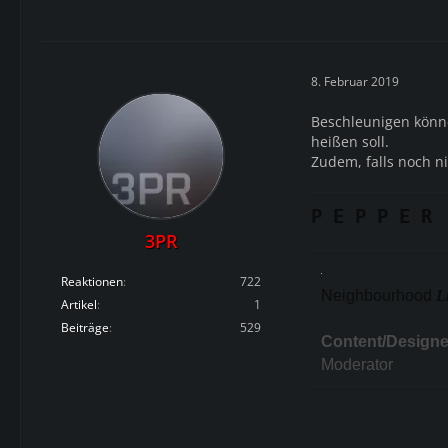
8. Februar 2019
Beschleunigen könn
heißen soll.
Zudem, falls noch ni
P E P P E R
3PR
Reaktionen
722
Neighbourhood
L
Artikel
1
Beiträge
529
Content/Designe
Moderator