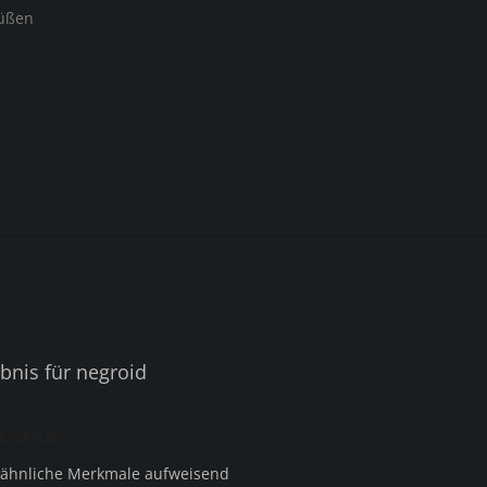
rüßen
nis für negroid
 VERALTET
 ähnliche Merkmale aufweisend