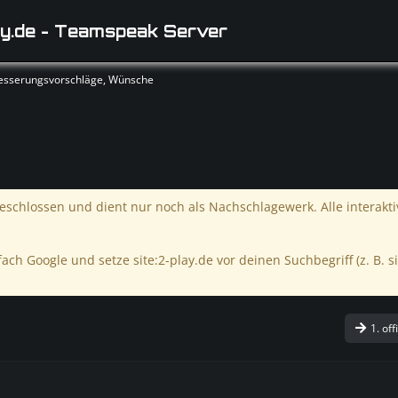
y.de - Teamspeak Server
rbesserungsvorschläge, Wünsche
schlossen und dient nur noch als Nachschlagewerk. Alle interakt
ach Google und setze site:2-play.de vor deinen Suchbegriff (z. B. si
1. off