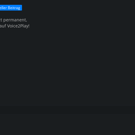
eller Beitrag
tzt permanent,
auf Voice2Play!