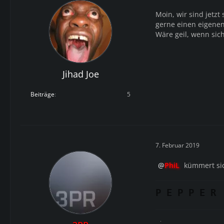
Moin, wir sind jetzt
gerne einen eigene
Wäre geil, wenn sic
Jihad Joe
Beiträge
5
7. Februar 2019
PhiL
kümmert sic
P E P P E R