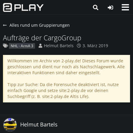
Alles rund um Gruppierungen
Aufträge der CargoGroup
Helmut Bartels
3. März 2019
NHL - ArmA 3
Willkommen im Archiv von 2-play.de! Dieses Forum wurde
geschlossen und dient nur noch als Nachschlagewerk. Alle
interaktiven Funktionen sind daher eingestellt.
Tipp zur Suche: Da die Forensuche deaktiviert ist, nutze
einfach Google und setze site:2-play.de vor deinen
Suchbegriff (z. B. site:2-play.de Altis Life).
Helmut Bartels