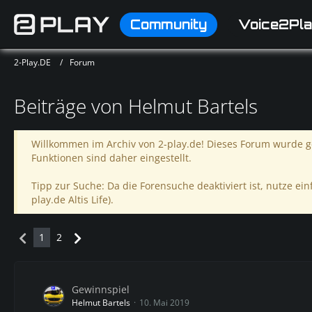
Community
Voice2Pla
2-Play.DE
Forum
Beiträge von Helmut Bartels
Willkommen im Archiv von 2-play.de! Dieses Forum wurde ge
Funktionen sind daher eingestellt.
Tipp zur Suche: Da die Forensuche deaktiviert ist, nutze einf
play.de Altis Life).
1
2
Gewinnspiel
Helmut Bartels
10. Mai 2019