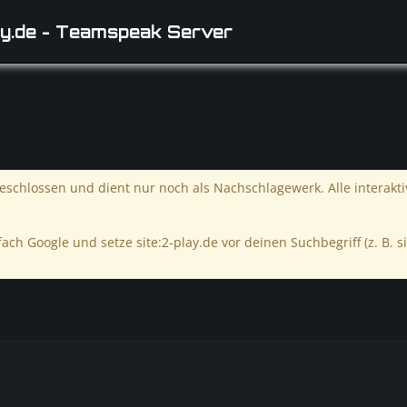
y.de - Teamspeak Server
schlossen und dient nur noch als Nachschlagewerk. Alle interakt
ach Google und setze site:2-play.de vor deinen Suchbegriff (z. B. si