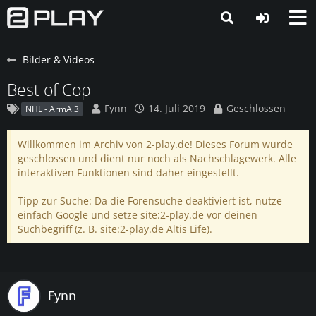
Bilder & Videos
Best of Cop
Fynn
14. Juli 2019
Geschlossen
NHL - ArmA 3
Willkommen im Archiv von 2-play.de! Dieses Forum wurde
geschlossen und dient nur noch als Nachschlagewerk. Alle
interaktiven Funktionen sind daher eingestellt.
Tipp zur Suche: Da die Forensuche deaktiviert ist, nutze
einfach Google und setze site:2-play.de vor deinen
Suchbegriff (z. B. site:2-play.de Altis Life).
Fynn