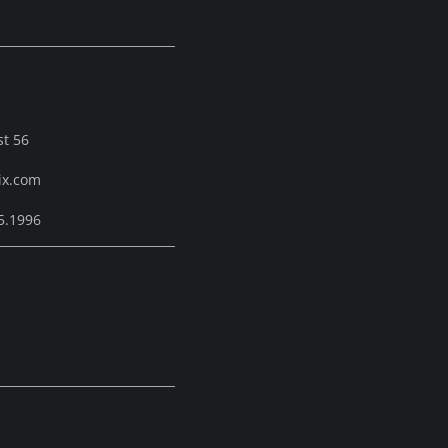
______________________________
st 56
ix.com
5.1996
______________________________
______________________________