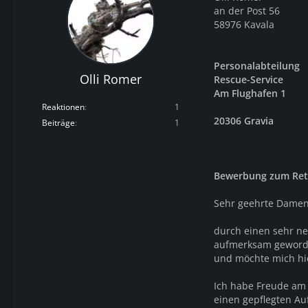
an der Post 56
58976 Kavala
Personalabteilung
Olli Romer
Rescue-Service
Am Flughafen 1
Reaktionen
1
20306 Gravia
Beiträge
1
Bewerbung zum Ret
Sehr geehrte Damen
durch einen sehr net
aufmerksam gewor
und möchte mich hi
Ich habe Freude am
einen gepflegten Auft