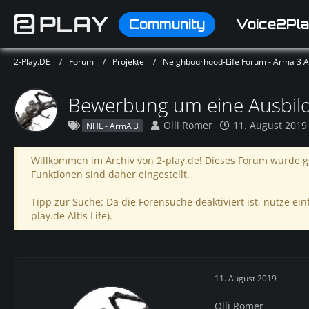
Community
Voice2Pla
2-Play.DE
Forum
Projekte
Neighbourhood-Life Forum - Arma 3 Alt
Bewerbung um eine Ausbild
Olli Romer
11. August 2019
NHL - ArmA 3
Willkommen im Archiv von 2-play.de! Dieses Forum wurde ge
Funktionen sind daher eingestellt.
Tipp zur Suche: Da die Forensuche deaktiviert ist, nutze einf
play.de Altis Life).
11. August 2019
Olli Romer