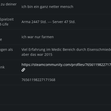
k zu deiner
ich bin ein ganz netter mensch
Spielzeit
Arma 2447 Std. --- Server 47 Std.
-Life
ich war nur farmen
fe
ngen als
Viel Erfahrung im Medic Bereich durch Eisenschmied
aber das war 2015
https://steamcommunity.com/profiles/765611982271
ink
76561198227171568