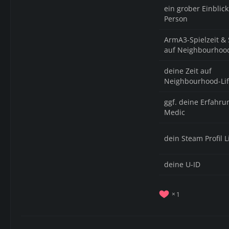
ein grober Einblic
Person
ArmA3-Spielzeit & 
auf Neighbourhood
deine Zeit auf
Neighbourhood-Li
ggf. deine Erfahru
Medic
dein Steam Profil L
deine U-ID
1