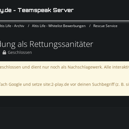
y.de - Teamspeak Server
is Life - Archiv
Altis Life - Whitelist Bewerbungen
Rescue Service
ung als Rettungssanitäter
Geschlossen
schlossen und dient nur noch als Nachschlagewerk. Alle interakt
ach Google und setze site:2-play.de vor deinen Suchbegriff (z. B. si