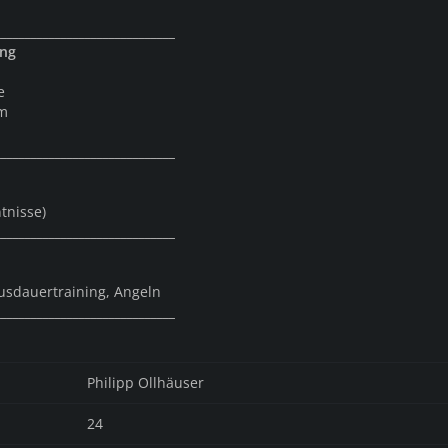
______________________________
ung
e
um
______________________________
tnisse)
______________________________
Ausdauertraining, Angeln
______________________________
Philipp Ollhäuser
24