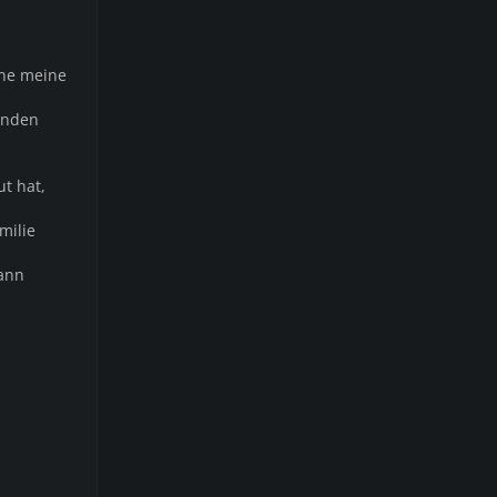
rne meine
änden
t hat,
milie
wann