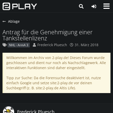
Ablage
Antrag für die Genehmigung einer
Tankstellenlizenz
Frederick Pluesch
31. März 2018
NHL - ArmA 3
Willkommen im Archiv von 2-play.de! Dieses Forum wurde
geschlossen und dient nur noch als Nachschlagewerk. Alle
interaktiven Funktionen sind daher eingestellt.
Tipp zur Suche: Da die Forensuche deaktiviert ist, nutze
einfach Google und setze site:2-play.de vor deinen
Suchbegriff (z. B. site:2-play.de Altis Life).
Frederick Pluesch