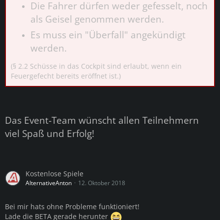
Die Fahrer dürfen weder gefesselt, noch
als Geisel genommen werden.
Es muss ein "Überfall" angekündigt
werden.
(§ 2.2 Schüsse in das Cockpit sind erlaubt, wenn ein
Feuergefecht bereits eröffnet ist.)
Das Event-Team wünscht allen Teilnehmern
viel Spaß und Erfolg!
Kostenlose Spiele
AlternativeAnton
12. Oktober 2018
Bei mir hats ohne Probleme funktioniert!
Lade die BETA gerade herunter