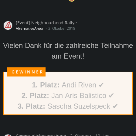
[Event] Neighbourhood Rallye
AlternativeAnton
2. Oktober 2018
Vielen Dank für die zahlreiche Teilnahme
am Event!
_G E W I N N E R
1. Platz:
Andi Riven ✔
2. Platz:
Jan Aris Balistico ✔
3. Platz:
Sascha Suzelspeck ✔
Communitybesprechung - 2. Oktober - 19 Uhr