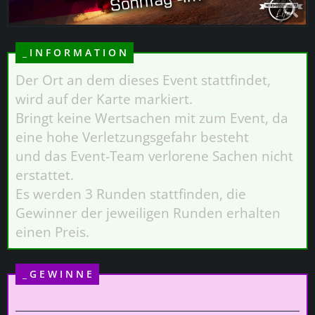
_ I N F O R M A T I O N
Der Ort an dem dieses Event stattfindet,
wird auf der Karte markiert.
Bringt keine Wertsachen mit zum Event, da
eine hohe Verletzungsgefahr besteht
und das Event-Team verlorene Sachen nicht
erstattet.
Es werden 3 Runden stattfinden, die
Gewinner der jeweiligen Runden erhalten
einen Preis.
_ G E W I N N E