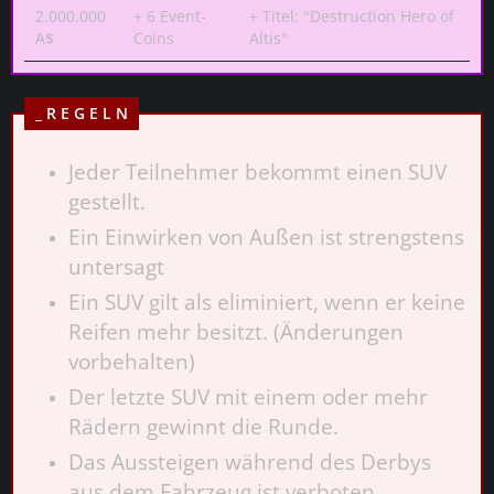
2.000.000
+ 6 Event-
+ Titel: "Destruction Hero of
A$
Coins
Altis"
_ R E G E L N
Jeder Teilnehmer bekommt einen SUV
gestellt.
Ein Einwirken von Außen ist strengstens
untersagt
Ein SUV gilt als eliminiert, wenn er keine
Reifen mehr besitzt. (Änderungen
vorbehalten)
Der letzte SUV mit einem oder mehr
Rädern gewinnt die Runde.
Das Aussteigen während des Derbys
aus dem Fahrzeug ist verboten.