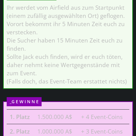
Ihr werdet vom Airfield aus zum Startpunkt
(einem zufällig ausgewählten Ort) geflogen.
Vorort bekommt ihr 5 Minuten Zeit euch zu
verstecken.
Die Sucher haben 15 Minuten Zeit euch zu
finden.
Sollte Jack euch finden, wird er euch töten,
daher nehmt keine Wertgegenstände mit
zum Event.
(Falls doch, das Event-Team erstattet nichts)
_G E W I N N E
1. Platz
1.500.000 A$
+ 4 Event-Coins
2. Platz
1.000.000 A$
+ 3 Event-Coins