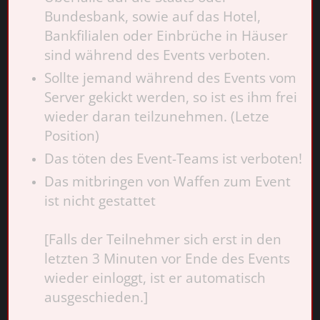
Bundesbank, sowie auf das Hotel,
Bankfilialen oder Einbrüche in Häuser
sind während des Events verboten.
Sollte jemand während des Events vom
Server gekickt werden, so ist es ihm frei
wieder daran teilzunehmen. (Letze
Position)
Das töten des Event-Teams ist verboten!
Das mitbringen von Waffen zum Event
ist nicht gestattet
[Falls der Teilnehmer sich erst in den
letzten 3 Minuten vor Ende des Events
wieder einloggt, ist er automatisch
ausgeschieden.]