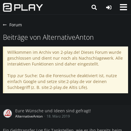
Forum
Beiträge von AlternativeAnton
Willkommen im Archiv von 2-play.de! Dieses Forum wurde
geschlossen und dient nur noch als Nachschlagewerk. Alle
interaktiven Funktionen sind daher eingestellt.
Tipp zur Suche: Da die Forensuche deaktiviert ist, nutze
einfach Google und setze site:2-play.de vor deinen
Suchbegriff (z. B. site:2-play.de Altis Life).
Eure Wünsche und Ideen sind gefragt!
AlternativeAnton
18. März 2019
Ein Geldtransfer Log für Tankstellen, wie es ihn bereits beim