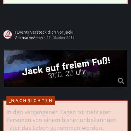
[Event] Versteck dich vor Jack!
AlternativeAnton
27. Oktober 2018
_N A C H R I C H T E N
In den vergangenen Tagen ist mehreren
Personen von einem bisher unbekannten
Täter das Leben genommen worden.