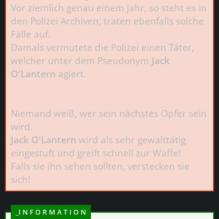
Vor ziemlich genau einem Jahr, so steht es in
den Polizei Archiven, traten ebenfalls solche
Fälle auf.
Damals vermutete die Polizei einen Täter,
welcher unter dem Pseudonym
Jack
O'Lantern
agiert.
Niemand weiß, wer sein nächstes Opfer sein
wird.
Jack O'Lantern
wird als sehr gewalttätig
eingestuft und greift schnell zur Waffe!
Falls sie ihn sehen sollten, verstecken sie
sich!
_I N F O R M A T I O N