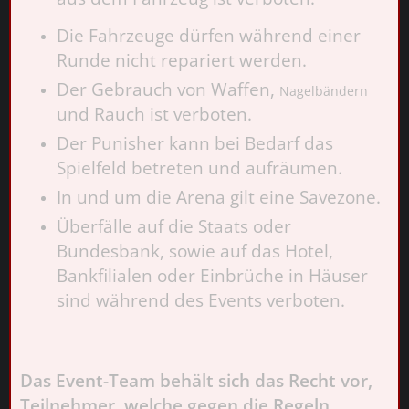
Die Fahrzeuge dürfen während einer
Runde nicht repariert werden.
Der Gebrauch von Waffen,
Nagelbändern
und Rauch
ist verboten.
Der Punisher kann bei Bedarf das
Spielfeld betreten und aufräumen.
In und um die Arena gilt eine Savezone.
Überfälle auf die Staats oder
Bundesbank, sowie auf das Hotel,
Bankfilialen oder Einbrüche in Häuser
sind während des Events verboten.
Das Event-Team behält sich das Recht vor,
Teilnehmer, welche gegen die Regeln