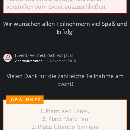
verstoßen vom Event auszuschließen.
Wir wünschen allen Teilnehmern viel Spaß und
Erfolg!
[Event] Versteck dich vor Jack!
AlternativeAnton
1. November 2018
Vielen Dank für die zahlreiche Teilnahme am
Event!
_G E W I N N E R
1. Platz:
Ken Kaneki
2. Platz:
Marc Ten
3. Platz:
Utombo Namuga