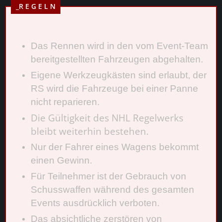
_R E G E L N
Das Rennen wird in den vom Event-Team
bereitgestellten Fahrzeugen abgehalten.
Eigene Werkzeugkästen sind erlaubt, der
RS wird die Fahrzeuge bei einer Panne
nicht reparieren.
Die Gültigkeit des NHL Regelwerks
bleibt weiterhin bestehen.
Nur der Fahrer eines Wagens bekommt
einen Gewinn.
Für Teilnehmer ist der Gebrauch von
Schusswaffen während des gesamten
Events ausdrücklich verboten.
Das absichtliche zerstören von