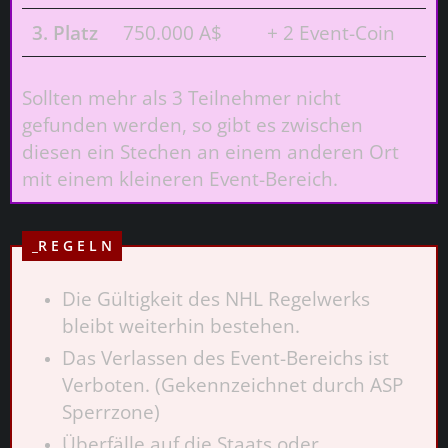
3. Platz
750.000 A$
+ 2 Event-Coin
Sollten mehr als 3 Teilnehmer nicht
gefunden werden, so gibt es zwischen
diesen ein Stechen an einem anderen Ort
mit einem kleineren Event-Bereich.
_R E G E L N
Die Gültigkeit des NHL Regelwerks
bleibt weiterhin bestehen.
Das Verlassen des Event-Bereichs ist
Verboten. (Gekennzeichnet durch ASP
Sperrzone)
Überfälle auf die Staats oder