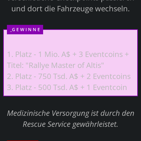
und dort die Fahrzeuge wechseln.
_G E W I N N E
1. Platz - 1 Mio. A$ + 3 Eventcoins +
Titel: "Rallye Master of Altis"
2. Platz - 750 Tsd. A$ + 2 Eventcoins
3. Platz - 500 Tsd. A$ + 1 Eventcoin
Medizinische Versorgung ist durch den
Rescue Service gewährleistet.