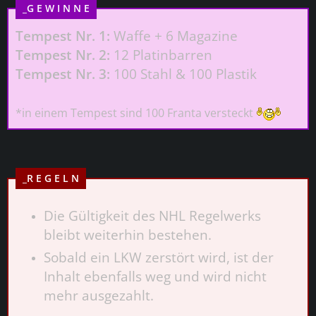
_G E W I N N E
Tempest Nr. 1:
Waffe + 6 Magazine
Tempest Nr. 2:
12 Platinbarren
Tempest Nr. 3:
100 Stahl & 100 Plastik
*in einem Tempest sind 100 Franta versteckt
_R E G E L N
Die Gültigkeit des NHL Regelwerks
bleibt weiterhin bestehen.
Sobald ein LKW zerstört wird, ist der
Inhalt ebenfalls weg und wird nicht
mehr ausgezahlt.