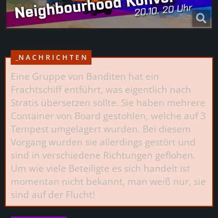
_N A C H R I C H T E N
Eine Gruppe von Banditen hat ein
Frachtschiff entführt, was eigentlich nach
Stratis übersetzen sollte. Sie haben mehrere
Container von Board gestohlen, welche auf 3
Tempest umgelagert wurden. Bei diesem
Vorgang wurden sie allerdings gestört und
sind in verschiedene Richtungen geflohen.
Um wie viele Beteiligte es sich handelt ist
momentan nicht bekannt, man weiß nur, sie
sind auf der Flucht!