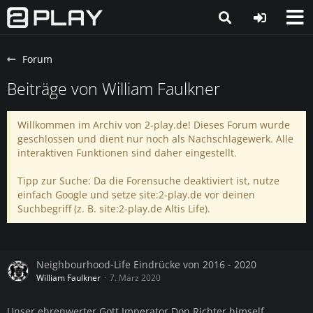
Forum
Beiträge von William Faulkner
Willkommen im Archiv von 2-play.de! Dieses Forum wurde
geschlossen und dient nur noch als Nachschlagewerk. Alle
interaktiven Funktionen sind daher eingestellt.
Tipp zur Suche: Da die Forensuche deaktiviert ist, nutze
einfach Google und setze site:2-play.de vor deinen
Suchbegriff (z. B. site:2-play.de Altis Life).
Neighbourhood-Life Eindrücke von 2016 - 2020
William Faulkner
7. März 2020
Unser ehrenwerter Gott Imperator Don Richter himself