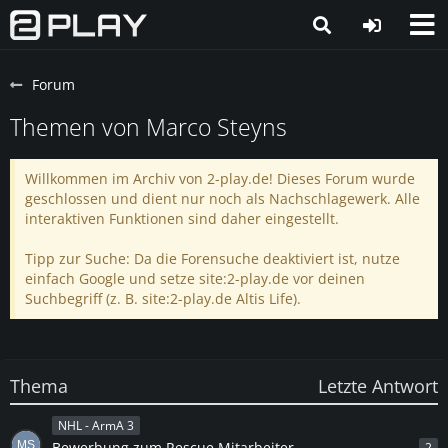
Forum
Themen von Marco Steyns
Willkommen im Archiv von 2-play.de! Dieses Forum wurde
geschlossen und dient nur noch als Nachschlagewerk. Alle
interaktiven Funktionen sind daher eingestellt.
Tipp zur Suche: Da die Forensuche deaktiviert ist, nutze
einfach Google und setze site:2-play.de vor deinen
Suchbegriff (z. B. site:2-play.de Altis Life).
Thema
Letzte Antwort
NHL - ArmA 3
Bewerbung zum Rescue Mitarbeiter
2