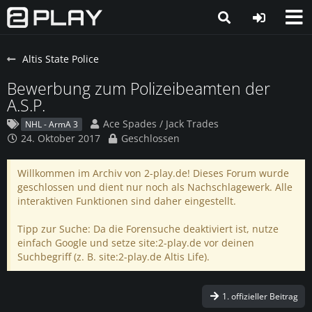
Altis State Police
Bewerbung zum Polizeibeamten der
A.S.P.
Ace Spades / Jack Trades
NHL - ArmA 3
24. Oktober 2017
Geschlossen
Willkommen im Archiv von 2-play.de! Dieses Forum wurde
geschlossen und dient nur noch als Nachschlagewerk. Alle
interaktiven Funktionen sind daher eingestellt.
Tipp zur Suche: Da die Forensuche deaktiviert ist, nutze
einfach Google und setze site:2-play.de vor deinen
Suchbegriff (z. B. site:2-play.de Altis Life).
1. offizieller Beitrag