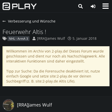
Verbesserung und Wünsche
Feuerwehr Altis !
[RRA]James Wulf
5. Januar 2018
NHL - ArmA 3
Willkommen im Archiv von 2-play.de! Dieses Forum wurde
geschlossen und dient nur noch als Nachschlagewerk. Alle
interaktiven Funktionen sind daher eingestellt.
Tipp zur Suche: Da die Forensuche deaktiviert ist, nutze
einfach Google und setze site:2-play.de vor deinen
Suchbegriff (z. B. site:2-play.de Altis Life).
[RRA]James Wulf