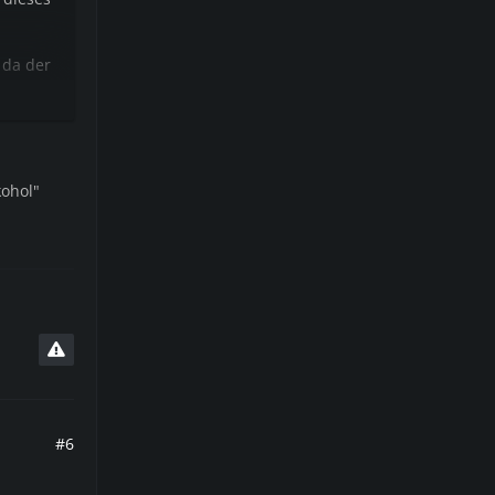
 da der
ohol"
#6