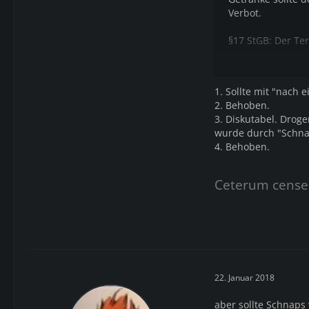
Verbot.
§17 StGB: Der Te
Logik nach auch 
1. Sollte mit "nach 
2. Behoben.
3. Diskutabel. Dro
wurde durch "Schnap
4. Behoben.
Ceterum cense
22. Januar 2018
aber sollte Schnaps w