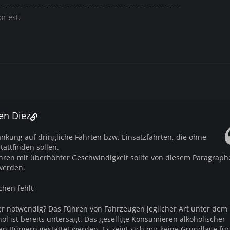
-----------------------------------------------------------------------
or est.
hen Diez
änkung auf dringliche Fahrten bzw. Einsatzfahrten, die ohne
tattfinden sollen.
ahren mit überhöhter Geschwindigkeit sollte von diesem Paragraph
werden.
chen fehlt
ser notwendig? Das Führen von Fahrzeugen jeglicher Art unter dem
hol ist bereits untersagt. Das gesellige Konsumieren alkoholischer
en Bürgern gestattet werden. Es zeigt sich mir keine Grundlage für