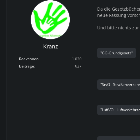
Da die Gesetzbücher
neue Fassung vorsc
Und bitte nichts zu
Kranz
"GG-Grundgesetz"
Reaktionen
1.020
Beiträge
627
"StvO - Straßenverkeh
"LuftVO - Luftverkehr