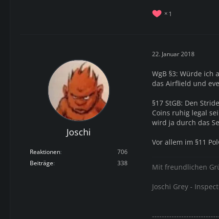
1
22. Januar 2018
WgB §3: Würde ich a
das Airflield und e
§17 StGB: Den Stride
Coins ruhig legal se
wird ja durch das S
Joschi
Vor allem im §11 Pol
Reaktionen
706
Beiträge
338
Mit freundlichen G
Joschi Grey - Inspect
---------------------------