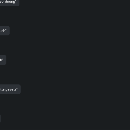
sordnung"
uch"
ch"
ttelgesetz"