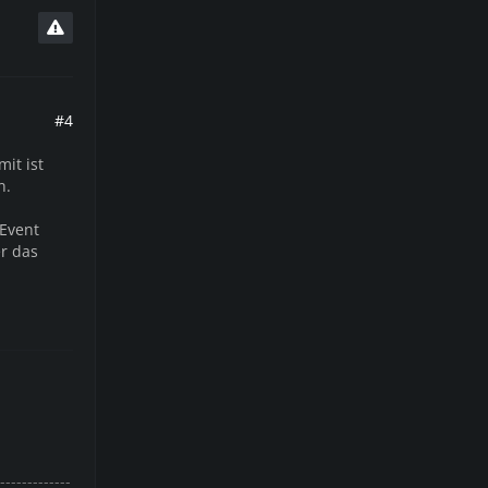
#4
it ist
n.
 Event
er das
-------------