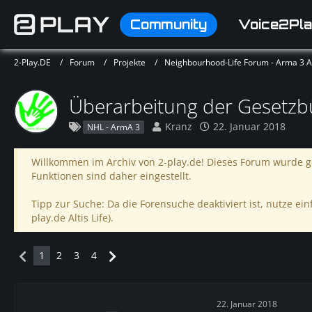
Community
Voice2Pla
2-Play.DE
Forum
Projekte
Neighbourhood-Life Forum - Arma 3 Alt
Überarbeitung der Gesetzb
Kranz
22. Januar 2018
NHL - ArmA 3
Willkommen im Archiv von 2-play.de! Dieses Forum wurde ge
Funktionen sind daher eingestellt.
Tipp zur Suche: Da die Forensuche deaktiviert ist, nutze einf
play.de Altis Life).
1
2
3
4
22. Januar 2018