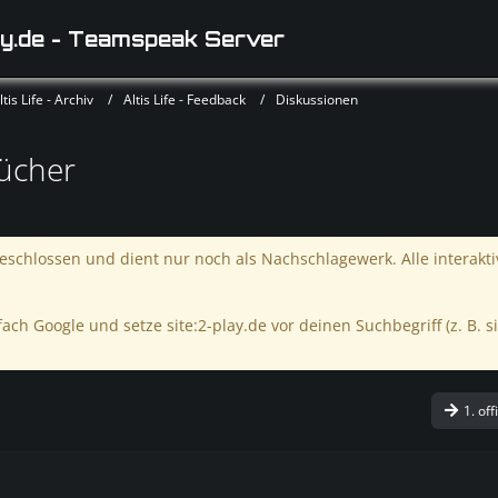
y.de - Teamspeak Server
is Life - Archiv
Altis Life - Feedback
Diskussionen
ücher
schlossen und dient nur noch als Nachschlagewerk. Alle interakt
ach Google und setze site:2-play.de vor deinen Suchbegriff (z. B. si
1. off