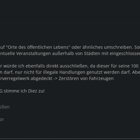
uf "Orte des öffentlichen Lebens" oder ähnliches umschreiben. Som
ventuelle Veranstaltungen außerhalb von Städten mit eingeschlosse
r würde ich ebenfalls direkt ausschließen, da dieser für seine 100
in darf, nur nicht für illegale Handlungen genutzt werden darf. Ab
erverregelwerk abgedeckt -> Zerstören von Fahrzeugen
G stimme ich Diez zu!
rüßen
or
------------------------------------------------------------------------------------------