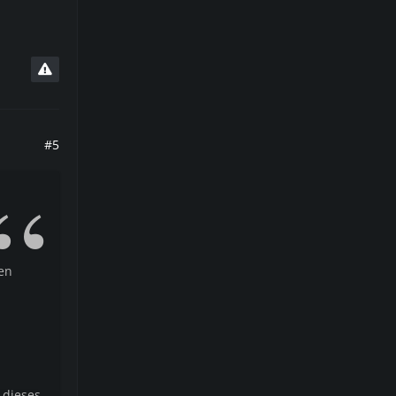
#5
en
 dieses