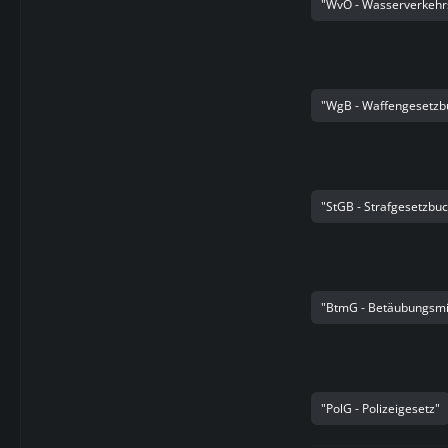
"WvO - Wasserverkehr
"WgB - Waffengesetzb
"StGB - Strafgesetzbu
"BtmG - Betäubungsmi
"PolG - Polizeigesetz"