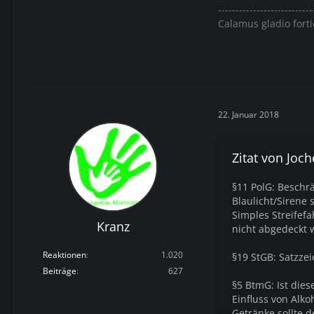
---------------------------
Calamus gladio forti
22. Januar 2018
Zitat von Joc
§11 PolG: Beschr
Blaulicht/Sirene s
Simples Streifef
Kranz
nicht abgedeckt 
Reaktionen
1.020
§19 StGB: Satzzei
Beiträge
627
§5 BtmG: Ist die
Einfluss von Alko
Getränke sollte d