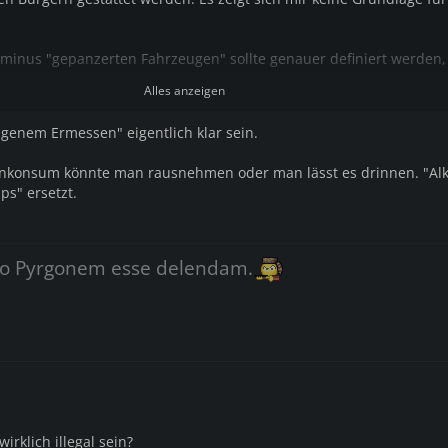
rminus "gepanzerten Fahrzeugen" sollte genauer definiert werden,
die LKW des Typs Tempest darunter fielen.
Alles anzeigen
eigenem Ermessen" eigentlich klar sein.
genkonsum könnte man rausnehmen oder man lässt es drinnen. "Alk
s" ersetzt.
o Pyrgonem esse delendam.
irklich illegal sein?