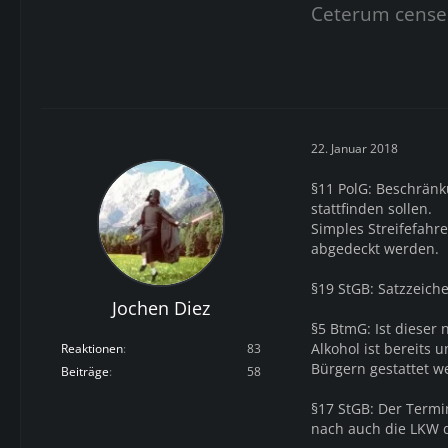
Ceterum cense
22. Januar 2018
§11 PolG: Beschränku
stattfinden sollen.
Simples Streifefahr
abgedeckt werden.
§19 StGB: Satzzeiche
Jochen Diez
§5 BtmG: Ist dieser
Alkohol ist bereits 
Reaktionen
83
Bürgern gestattet we
Beiträge
58
§17 StGB: Der Termi
nach auch die LKW d