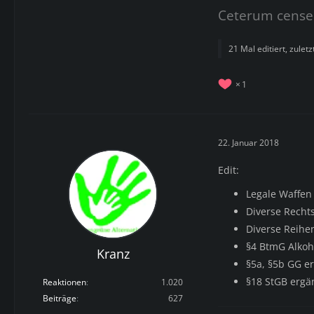
Ceterum cense
21 Mal editiert, zulet
1
22. Januar 2018
Edit:
Legale Waffen 
Diverse Rechts
Diverse Reihe
§4 BtmG Alkoh
Kranz
§5a, §5b GG e
§18 StGB ergä
Reaktionen
1.020
Beiträge
627