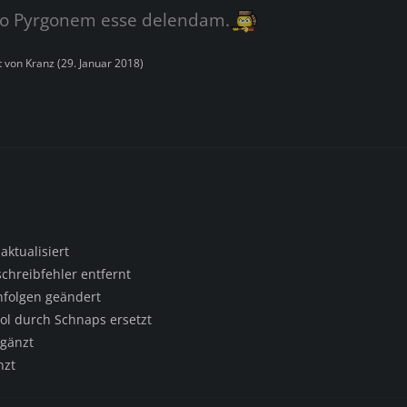
o Pyrgonem esse delendam.
zt von
Kranz
(
29. Januar 2018
)
aktualisiert
chreibfehler entfernt
nfolgen geändert
ol durch Schnaps ersetzt
rgänzt
nzt