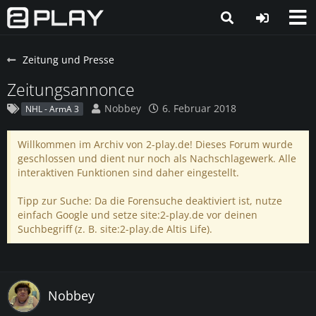
Zeitung und Presse
Zeitungsannonce
Nobbey
6. Februar 2018
NHL - ArmA 3
Willkommen im Archiv von 2-play.de! Dieses Forum wurde
geschlossen und dient nur noch als Nachschlagewerk. Alle
interaktiven Funktionen sind daher eingestellt.
Tipp zur Suche: Da die Forensuche deaktiviert ist, nutze
einfach Google und setze site:2-play.de vor deinen
Suchbegriff (z. B. site:2-play.de Altis Life).
Nobbey