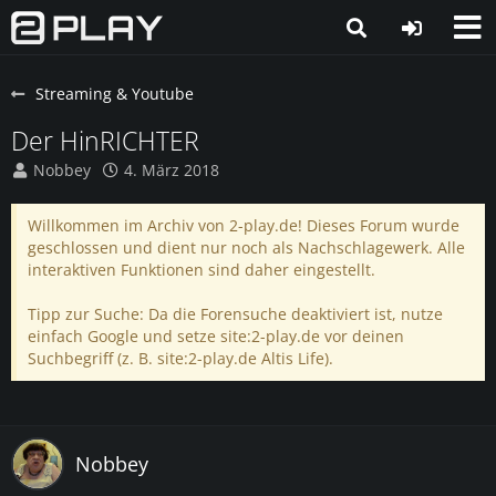
Streaming & Youtube
Der HinRICHTER
Nobbey
4. März 2018
Willkommen im Archiv von 2-play.de! Dieses Forum wurde
geschlossen und dient nur noch als Nachschlagewerk. Alle
interaktiven Funktionen sind daher eingestellt.
Tipp zur Suche: Da die Forensuche deaktiviert ist, nutze
einfach Google und setze site:2-play.de vor deinen
Suchbegriff (z. B. site:2-play.de Altis Life).
Nobbey