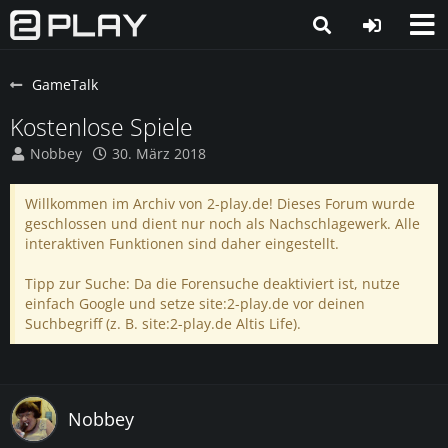
GameTalk
Kostenlose Spiele
Nobbey
30. März 2018
Willkommen im Archiv von 2-play.de! Dieses Forum wurde
geschlossen und dient nur noch als Nachschlagewerk. Alle
interaktiven Funktionen sind daher eingestellt.
Tipp zur Suche: Da die Forensuche deaktiviert ist, nutze
einfach Google und setze site:2-play.de vor deinen
Suchbegriff (z. B. site:2-play.de Altis Life).
Nobbey