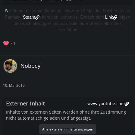
ei Steam bekommt ihr aktuell bis zum 13.Mai das Spiel Fearless
B
Fantasy (
Steam
) komplett kostenlos. Einfach dem
Link
folgen
und euch einloggen und das Spiel eure Steam-Bibliothek
hinzufügen.
1
Nobbey
10. Mai 2019
Externer Inhalt
www.youtube.com
Inhalte von externen Seiten werden ohne Ihre Zustimmung
nicht automatisch geladen und angezeigt.
Alle externen Inhalte anzeigen