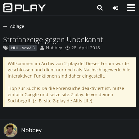
Ablage
Strafanzeige gegen Unbekannt
Nobbey
28. April 2018
NHL - ArmA 3
Willkommen im Archiv von 2-play.de! Dieses Forum wurde
geschlossen und dient nur noch als Nachschlagewerk. Alle
interaktiven Funktionen sind daher eingestellt.
Tipp zur Suche: Da die Forensuche deaktiviert ist, nutze
einfach Google und setze site:2-play.de vor deinen
Suchbegriff (z. B. site:2-play.de Altis Life).
Nobbey