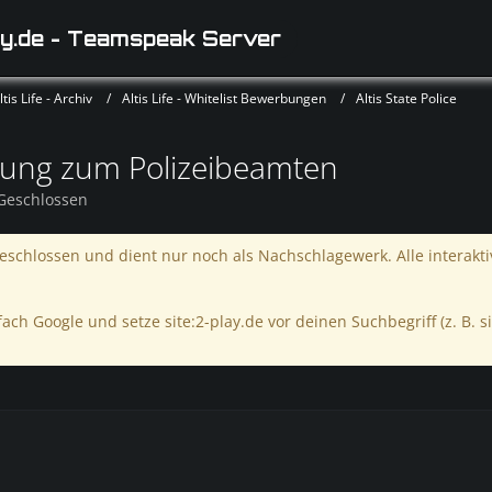
y.de - Teamspeak Server
is Life - Archiv
Altis Life - Whitelist Bewerbungen
Altis State Police
dung zum Polizeibeamten
eschlossen
schlossen und dient nur noch als Nachschlagewerk. Alle interakt
ach Google und setze site:2-play.de vor deinen Suchbegriff (z. B. si