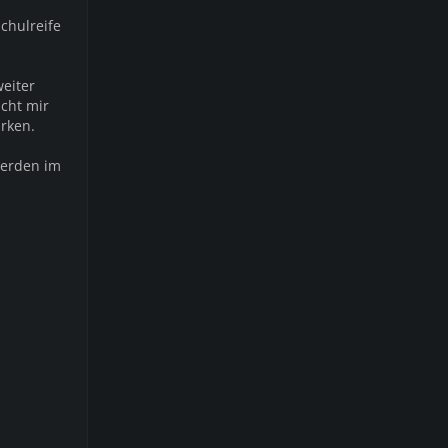
chulreife
eiter
cht mir
rken.
werden im