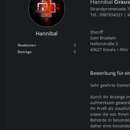
Hannibal
Grau
Strandpromenade 7,
Tel.: 0987654321 | 
Sheriff
Hannibal
Sam Brodwin
Hafenstraße 3
Reaktionen
3
43627 Kavala / Altis
Beiträge
9
Bewerbung für ei
Sehr geehrte Damen
durch Ihr Anzeige in
aufmerksam geword
Ihr Profil als staat
sowie die von Ihnen
Behörde in besondere
daher eine besonde