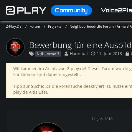
Community
Voice2Pla
2-Play.DE
Forum
Projekte
Neighbourhood-Life Forum - Arma 3 Alt
Bewerbung für eine Ausbil
Hannibal
11. Juni 2018
G
NHL - ArmA 3
Willkommen im Archiv von 2-play.de! Dieses Forum wurde ge
Funktionen sind daher eingestellt.
Tipp zur Suche: Da die Forensuche deaktiviert ist, nutze einf
play.de Altis Life).
11. Juni 2018