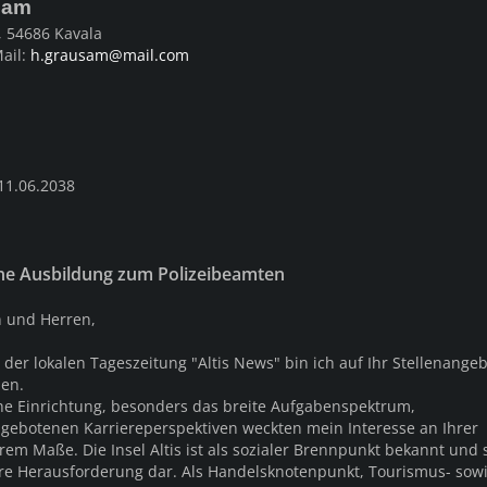
sam
 54686 Kavala
Mail:
h.grausam@mail.com
 11.06.2038
ne Ausbildung zum Polizeibeamten
 und Herren,
 der lokalen Tageszeitung "Altis News" bin ich auf Ihr Stellenange
en.
liche Einrichtung, besonders das breite Aufgabenspektrum,
 gebotenen Karriereperspektiven weckten mein Interesse an Ihrer
m Maße. Die Insel Altis ist als sozialer Brennpunkt bekannt und s
re Herausforderung dar. Als Handelsknotenpunkt, Tourismus- sow