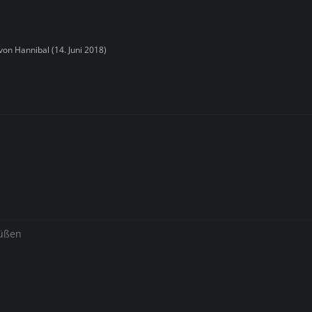
 von
Hannibal
(
14. Juni 2018
)
rüßen