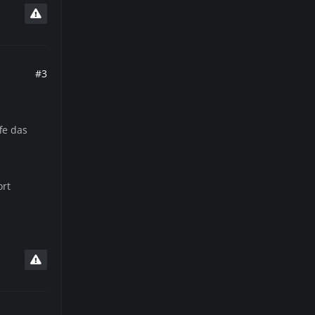
#3
fe das
ort