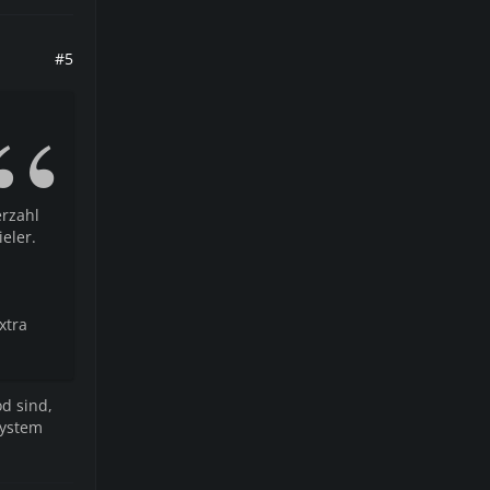
#5
erzahl
eler.
xtra
d sind,
system