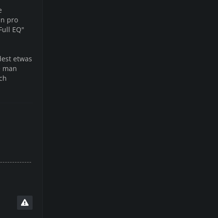
e
an pro
ull EQ"
dest etwas
ie man
ch
-------------