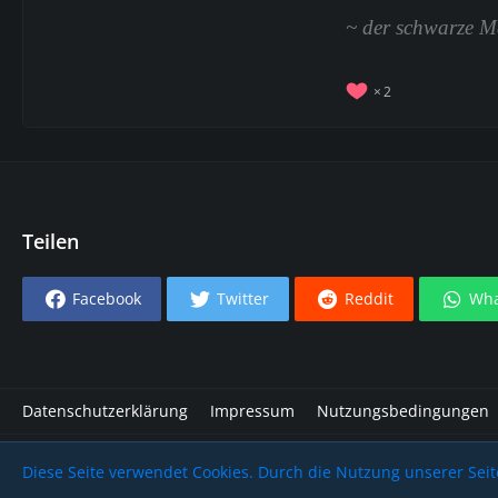
~ der schwarze 
2
Teilen
Facebook
Twitter
Reddit
Wha
Datenschutzerklärung
Impressum
Nutzungsbedingungen
Community-Software:
WoltLab Suite™
Diese Seite verwendet Cookies. Durch die Nutzung unserer Seite