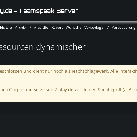
y.de - Teamspeak Server
is Life - Archiv
Altis Life - Report - Wünsche - Vorschläge
Verbesserung
essourcen dynamischer
schlossen und dient nur noch als Nachschlagewerk. Alle interakt
ach Google und setze site:2-play.de vor deinen Suchbegriff (z. B. si