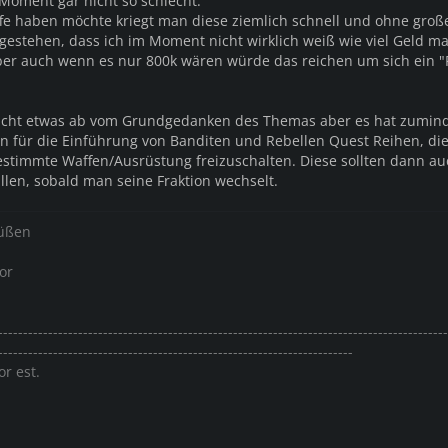
 Moment gar nicht so schlecht.
e haben möchte kriegt man diese ziemlich schnell und ohne groß
gestehen, dass ich im Moment nicht wirklich weiß wie viel Geld m
er auch wenn es nur 800k wären würde das reichen um sich ein "F
lleicht etwas ab vom Grundgedanken des Themas aber es hat zumin
bin für die Einführung von Banditen und Rebellen Quest Reihen, d
stimmte Waffen/Ausrüstung freizuschalten. Diese sollten dann au
llen, sobald man seine Fraktion wechselt.
rüßen
or
------------------------------------------------------------------------------------------
-----------------------------------------------------------------------
or est.