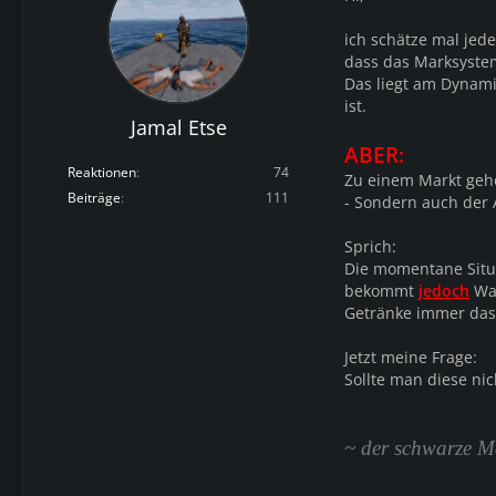
ich schätze mal jede
dass das Marksystem
Das liegt am Dynami
ist.
Jamal Etse
ABER:
Reaktionen
74
Zu einem Markt gehö
Beiträge
111
- Sondern auch der 
Sprich:
Die momentane Situ
bekommt
jedoch
Waf
Getränke immer das 
Jetzt meine Frage:
Sollte man diese ni
~ der schwarze 