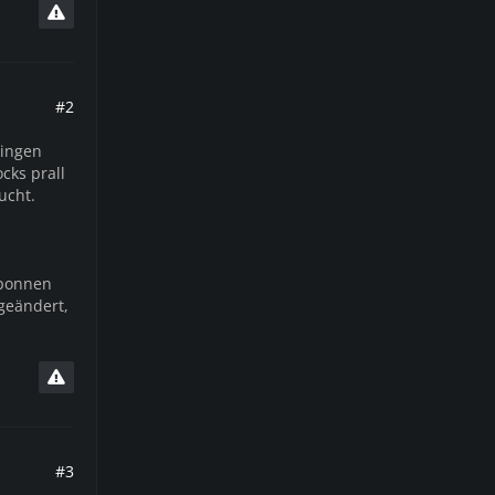
#2
ringen
cks prall
ucht.
sponnen
bgeändert,
#3