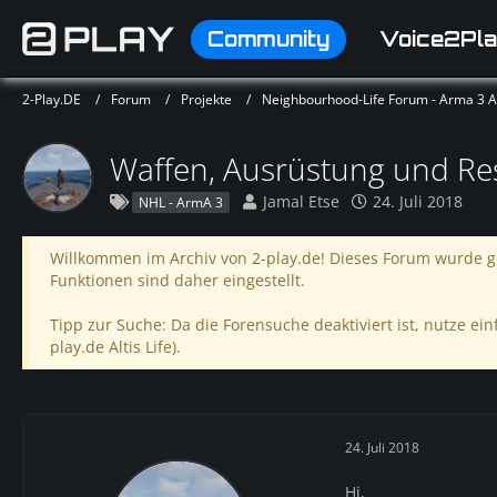
Community
Voice2Pla
2-Play.DE
Forum
Projekte
Neighbourhood-Life Forum - Arma 3 Alt
Waffen, Ausrüstung und R
Jamal Etse
24. Juli 2018
NHL - ArmA 3
Willkommen im Archiv von 2-play.de! Dieses Forum wurde ge
Funktionen sind daher eingestellt.
Tipp zur Suche: Da die Forensuche deaktiviert ist, nutze einf
play.de Altis Life).
24. Juli 2018
Hi,