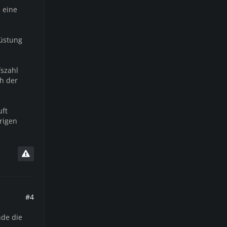
 eine
rüstung
fszahl
ch der
uft
rigen
#4
nde die