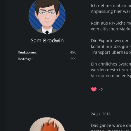
Ich nehme mal an ni
Anpassung hier wäre
Rein aus RP-Sicht m
vom altischen Mark
Sam Brodwin
Die Exporte werden 
kommt nur das günst
Transport überhaup
Reaktionen
496
Beiträge
299
Ein ähnliches System
werden desto teurer 
Verkäufen eine ents
2
24. Juli 2018
Das ganze würde das