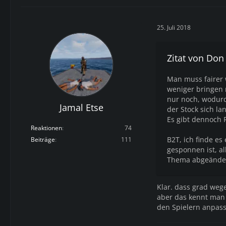
25. Juli 2018
Zitat von Don
Man muss fairer 
weniger bringen r
nur noch, wodurch
Jamal Etse
der Stock sich la
Es gibt dennoch R
Reaktionen
74
B2T, ich finde es
Beiträge
111
gesponnen ist, al
Thema abgeändert
Klar. dass grad we
aber das kennt man 
den Spielern anpass