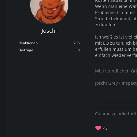
Kosten Situation im
Wenn man eine Waff
Probleme. Ich muss 
Stunde bekommt, ab
zu kaufen.
Joschi
Ich weiß es ist vie
mit EQ zu tun. Ich 
Reaktionen
706
erfüllen muss um be
Beiträge
338
einfach wieder verfa
Mit freundlichen G
Joschi Grey - Inspect
---------------------------
---------------------------
Calamus gladio forti
3