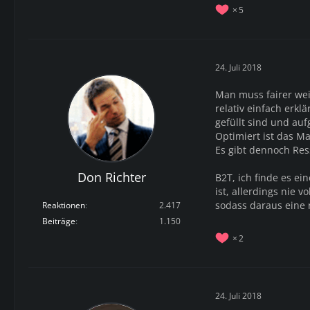
5
24. Juli 2018
Man muss fairer wei
relativ einfach erkl
gefüllt sind und au
Optimiert ist das M
Es gibt dennoch Ress
Don Richter
B2T, ich finde es e
ist, allerdings nie 
sodass daraus eine 
Reaktionen
2.417
Beiträge
1.150
2
24. Juli 2018