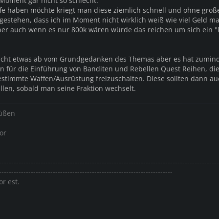
 Moment gar nicht so schlecht.
e haben möchte kriegt man diese ziemlich schnell und ohne groß
gestehen, dass ich im Moment nicht wirklich weiß wie viel Geld m
er auch wenn es nur 800k wären würde das reichen um sich ein "F
lleicht etwas ab vom Grundgedanken des Themas aber es hat zumin
bin für die Einführung von Banditen und Rebellen Quest Reihen, d
stimmte Waffen/Ausrüstung freizuschalten. Diese sollten dann au
llen, sobald man seine Fraktion wechselt.
rüßen
or
------------------------------------------------------------------------------------------
-----------------------------------------------------------------------
or est.