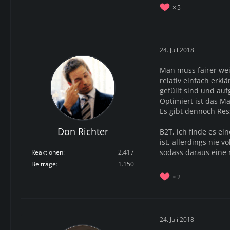
5
24. Juli 2018
Man muss fairer wei
relativ einfach erkl
gefüllt sind und au
Optimiert ist das M
Es gibt dennoch Ress
Don Richter
B2T, ich finde es e
ist, allerdings nie 
sodass daraus eine 
Reaktionen
2.417
Beiträge
1.150
2
24. Juli 2018