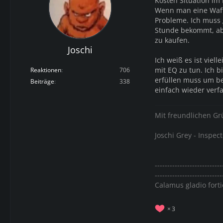
Kosten Situation im
Wenn man eine Waff
Probleme. Ich muss 
Stunde bekommt, ab
zu kaufen.
Joschi
Ich weiß es ist vie
mit EQ zu tun. Ich 
Reaktionen
706
erfüllen muss um be
Beiträge
338
einfach wieder verfa
Mit freundlichen G
Joschi Grey - Inspect
---------------------------
---------------------------
Calamus gladio forti
3