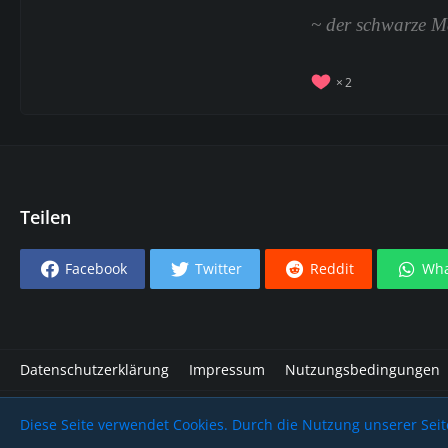
~ der schwarze 
2
Teilen
Facebook
Twitter
Reddit
Wha
Datenschutzerklärung
Impressum
Nutzungsbedingungen
Community-Software:
WoltLab Suite™
Diese Seite verwendet Cookies. Durch die Nutzung unserer Seite