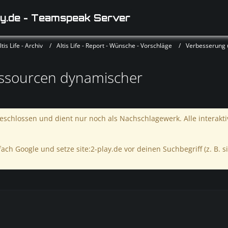
y.de - Teamspeak Server
is Life - Archiv
Altis Life - Report - Wünsche - Vorschläge
Verbesserung
essourcen dynamischer
schlossen und dient nur noch als Nachschlagewerk. Alle interakt
ach Google und setze site:2-play.de vor deinen Suchbegriff (z. B. si