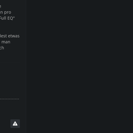
e
an pro
ull EQ"
dest etwas
ie man
ch
-------------