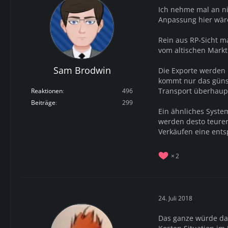
Ich nehme mal an ni
Anpassung hier wäre
Rein aus RP-Sicht m
vom altischen Mark
Sam Brodwin
Die Exporte werden 
kommt nur das günst
Transport überhaup
Reaktionen
496
Beiträge
299
Ein ähnliches System
werden desto teurer 
Verkäufen eine ents
2
24. Juli 2018
Das ganze würde das