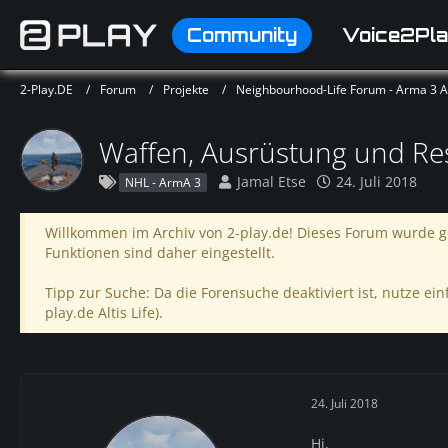
Community
Voice2Pla
2-Play.DE
Forum
Projekte
Neighbourhood-Life Forum - Arma 3 Alt
Waffen, Ausrüstung und R
Jamal Etse
24. Juli 2018
NHL - ArmA 3
Willkommen im Archiv von 2-play.de! Dieses Forum wurde ge
Funktionen sind daher eingestellt.
Tipp zur Suche: Da die Forensuche deaktiviert ist, nutze einf
play.de Altis Life).
24. Juli 2018
Hi,