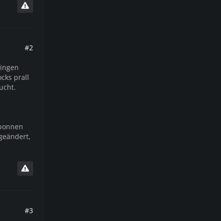
#2
ringen
cks prall
ucht.
sponnen
bgeändert,
#3