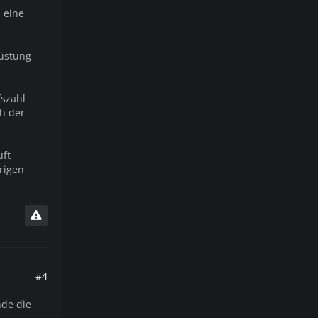
 eine
rüstung
fszahl
ch der
uft
rigen
#4
nde die