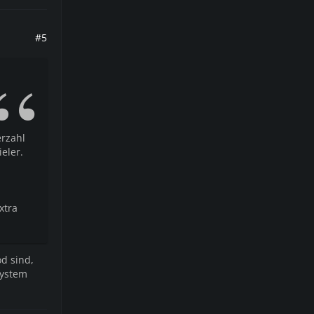
#5
erzahl
eler.
xtra
d sind,
system