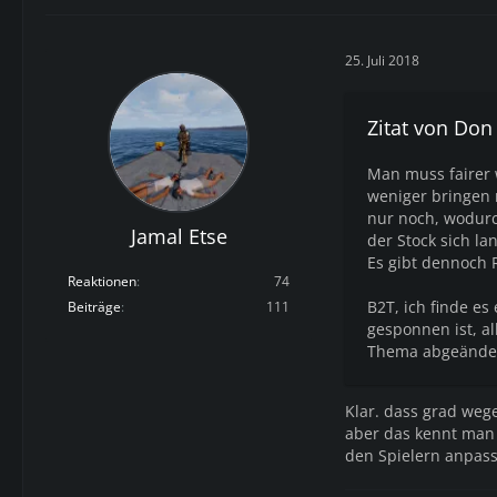
25. Juli 2018
Zitat von Don
Man muss fairer 
weniger bringen r
nur noch, wodurch
Jamal Etse
der Stock sich la
Es gibt dennoch R
Reaktionen
74
B2T, ich finde es
Beiträge
111
gesponnen ist, al
Thema abgeändert
Klar. dass grad we
aber das kennt man 
den Spielern anpass