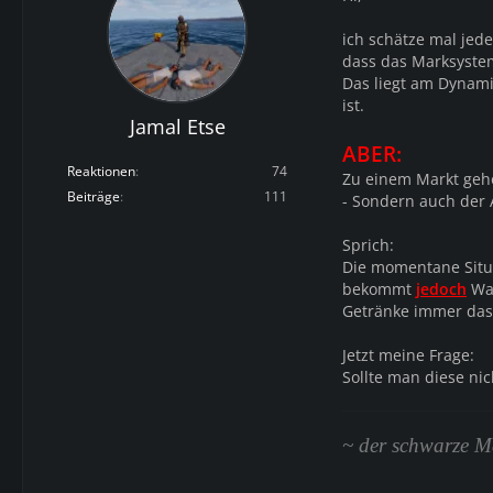
ich schätze mal jede
dass das Marksystem
Das liegt am Dynami
ist.
Jamal Etse
ABER:
Reaktionen
74
Zu einem Markt gehö
Beiträge
111
- Sondern auch der 
Sprich:
Die momentane Situ
bekommt
jedoch
Waf
Getränke immer das 
Jetzt meine Frage:
Sollte man diese ni
~ der schwarze 