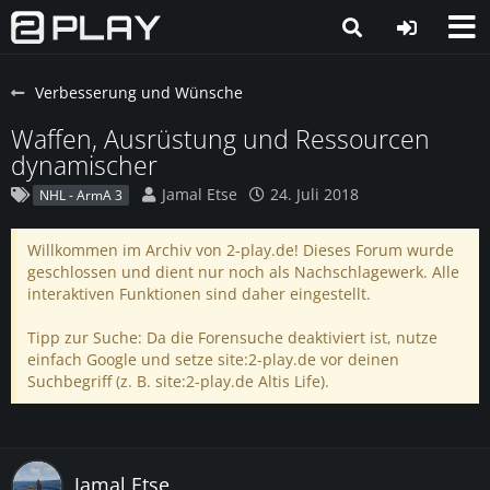
Verbesserung und Wünsche
Waffen, Ausrüstung und Ressourcen
dynamischer
Jamal Etse
24. Juli 2018
NHL - ArmA 3
Willkommen im Archiv von 2-play.de! Dieses Forum wurde
geschlossen und dient nur noch als Nachschlagewerk. Alle
interaktiven Funktionen sind daher eingestellt.
Tipp zur Suche: Da die Forensuche deaktiviert ist, nutze
einfach Google und setze site:2-play.de vor deinen
Suchbegriff (z. B. site:2-play.de Altis Life).
Jamal Etse