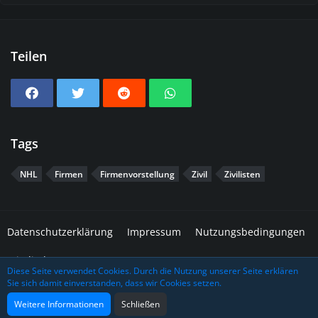
Teilen
Tags
NHL
Firmen
Firmenvorstellung
Zivil
Zivilisten
Datenschutzerklärung
Impressum
Nutzungsbedingungen
Mitglieder
Diese Seite verwendet Cookies. Durch die Nutzung unserer Seite erklären
Sie sich damit einverstanden, dass wir Cookies setzen.
Community-Software:
WoltLab Suite™
Design: Grafidea
Weitere Informationen
Schließen