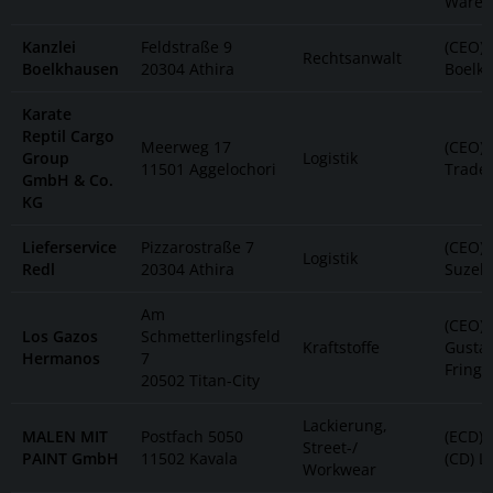
Ware
Kanzlei
Feldstraße 9
(CEO) 
Rechtsanwalt
Boelkhausen
20304 Athira
Boelk
Karate
Reptil Cargo
Meerweg 17
(CEO) 
Group
Logistik
11501 Aggelochori
Trade
GmbH & Co.
KG
Lieferservice
Pizzarostraße 7
(CEO) 
Logistik
Redl
20304 Athira
Suzel
Am
(CEO)
Los Gazos
Schmetterlingsfeld
Kraftstoffe
Gusta
Hermanos
7
Fring
20502 Titan-City
Lackierung,
MALEN MIT
Postfach 5050
(ECD) 
Street-/
PAINT GmbH
11502 Kavala
(CD) L
Workwear