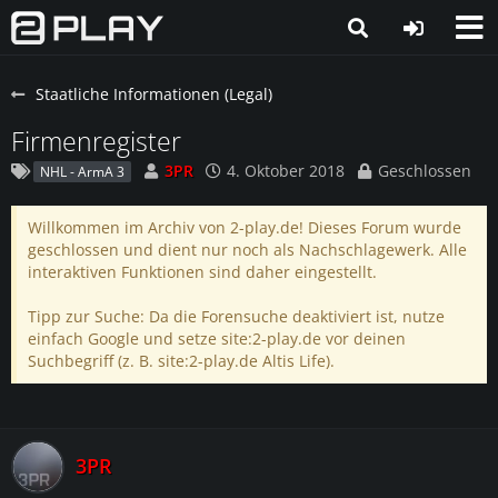
Staatliche Informationen (Legal)
Firmenregister
3PR
4. Oktober 2018
Geschlossen
NHL - ArmA 3
Willkommen im Archiv von 2-play.de! Dieses Forum wurde
geschlossen und dient nur noch als Nachschlagewerk. Alle
interaktiven Funktionen sind daher eingestellt.
Tipp zur Suche: Da die Forensuche deaktiviert ist, nutze
einfach Google und setze site:2-play.de vor deinen
Suchbegriff (z. B. site:2-play.de Altis Life).
3PR