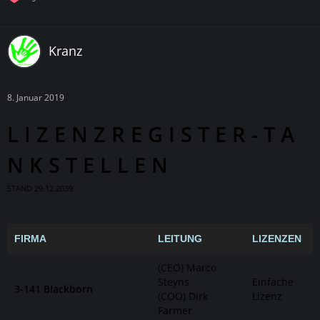
Kranz
8. Januar 2019
L I Z E N Z R E G I S T E R - T A
N K S T E L L E N
STAND 29.12.2039
FIRMA
LEITUNG
LIZENZEN
(CEO) Marco
Steyns
Einfache
3-141 Blackborn
(COO) Dirk
Lizenz
Farmer