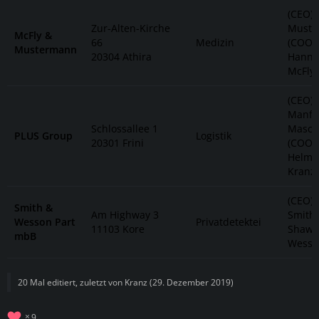
(CEO)
Zur-Alten-Kirche
Muste
McFly &
66
Medizin
(COO)
Mustermann
20304 Athira
Hanne
McFly
(CEO)
Manfr
Schlossallee 1
Masch
PLUS Group
Logistik
20301 Frini
(COO)
Helmu
Kranz
(CEO) 
Smith &
Am Highway 3
Smith
Wesson Part
Privatdetektei
11103 Kore
Shaw
mbB
Wesso
20 Mal editiert, zuletzt von
Kranz
(
29. Dezember 2019
)
9