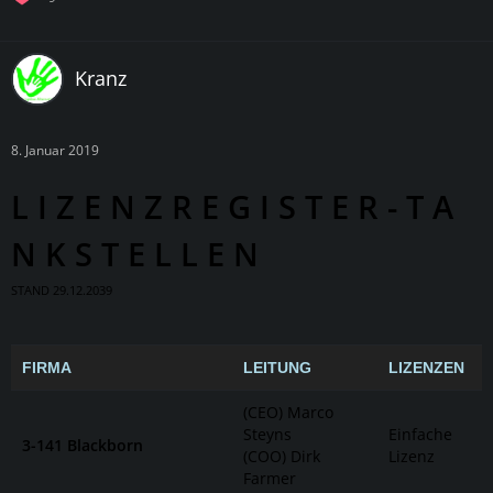
Kranz
8. Januar 2019
L I Z E N Z R E G I S T E R - T A
N K S T E L L E N
STAND 29.12.2039
FIRMA
LEITUNG
LIZENZEN
(CEO) Marco
Steyns
Einfache
3-141 Blackborn
(COO) Dirk
Lizenz
Farmer