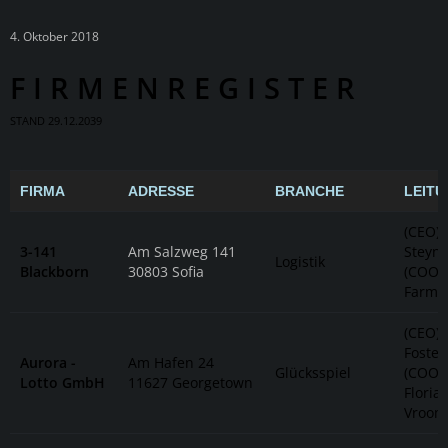
4. Oktober 2018
F I R M E N R E G I S T E R
STAND 29.12.2039
FIRMA
ADRESSE
BRANCHE
LEIT
(CEO)
3-141
Am Salzweg 141
Steyns
Logistik
Blackborn
30803 Sofia
(COO) 
Farme
(CEO) 
Foster
Aurora -
Am Hafen 24
Glücksspiel
(COO)
Lotto GmbH
11627 Georgetown
Floria
Vroom