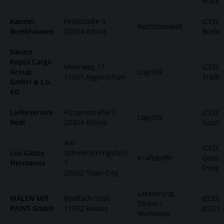
Ware
Kanzlei
Feldstraße 9
(CEO) 
Rechtsanwalt
Boelkhausen
20304 Athira
Boelk
Karate
Reptil Cargo
Meerweg 17
(CEO) 
Group
Logistik
11501 Aggelochori
Trade
GmbH & Co.
KG
Lieferservice
Pizzarostraße 7
(CEO) 
Logistik
Redl
20304 Athira
Suzel
Am
(CEO)
Los Gazos
Schmetterlingsfeld
Kraftstoffe
Gusta
Hermanos
7
Fring
20502 Titan-City
Lackierung,
MALEN MIT
Postfach 5050
(ECD) 
Street-/
PAINT GmbH
11502 Kavala
(CD) L
Workwear