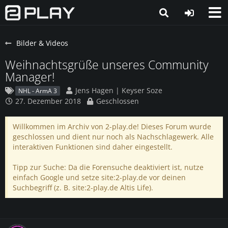
Bilder & Videos
Weihnachtsgrüße unseres Community
Manager!
Jens Hagen | Keyser Soze
NHL - ArmA 3
27. Dezember 2018
Geschlossen
Willkommen im Archiv von 2-play.de! Dieses Forum wurde
geschlossen und dient nur noch als Nachschlagewerk. Alle
interaktiven Funktionen sind daher eingestellt.
Tipp zur Suche: Da die Forensuche deaktiviert ist, nutze
einfach Google und setze site:2-play.de vor deinen
Suchbegriff (z. B. site:2-play.de Altis Life).