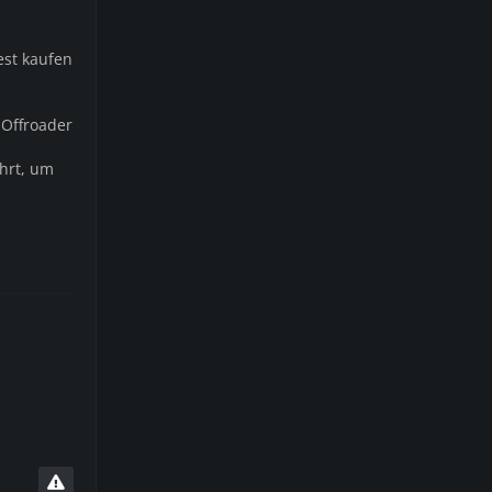
est kaufen
 Offroader
ührt, um