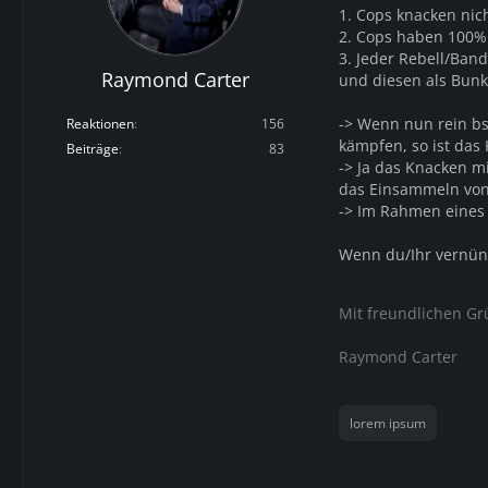
1. Cops knacken nich
2. Cops haben 100%
3. Jeder Rebell/Ban
Raymond Carter
und diesen als Bunke
-> Wenn nun rein b
Reaktionen
156
kämpfen, so ist das
Beiträge
83
-> Ja das Knacken m
das Einsammeln von
-> Im Rahmen eines 
Wenn du/Ihr vernünf
Mit freundlichen G
Raymond Carter
lorem ipsum