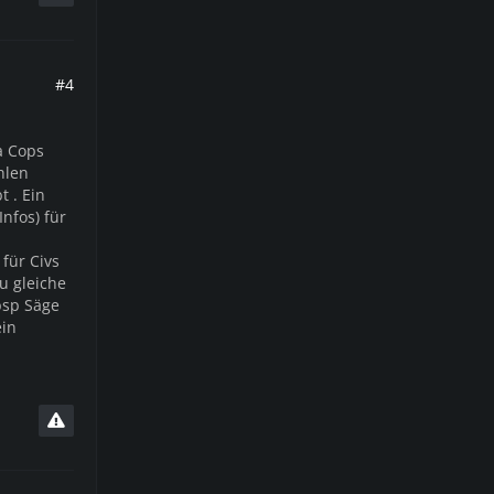
#4
a Cops
hlen
 . Ein
nfos) für
für Civs
u gleiche
bsp Säge
ein