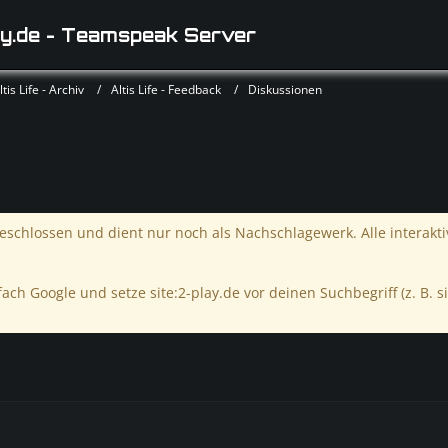
y.de - Teamspeak Server
is Life - Archiv
Altis Life - Feedback
Diskussionen
schlossen und dient nur noch als Nachschlagewerk. Alle interakt
ach Google und setze site:2-play.de vor deinen Suchbegriff (z. B. si