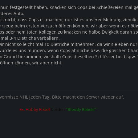
 nun festgestellt haben, knacken sich Cops bei Schießereien mal g
deres Auto.
as nicht, dass Cops es machen, nur ist es unserer Meinung ziemlic
rzeug beim ersten Versuch öffnen können, wir aber wenn es nötig
s oder nem toten Kollegen zu knacken ne halbe Ewigkeit daran s
mal 3-4 Dietriche verballern.
 nicht so leicht mal 10 Dietriche mitnehmen, da wir sie eben nur
ürde es uns munden, wenn Cops ähnliche bzw. die gleichen Cha
en Grund bekommen, weshalb Cops dieselben Schlösser bei bspw.
öffnen können, wir aber nicht.
 vermisse NHL jeden Tag. Bitte macht den Server wieder auf.
Ex. Hobby Rebell
bei den
"Bloody Rebels"
.