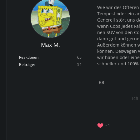
Wie wir des Öfteren
Tempest oder ein an
Generell stört uns d
wenn Cops jedes Fah
nen SUV von den Cop
dann gut und gerne 
Max M.
Außerdem können wir
können. Deswegen w
wir haben oder ein
Reaktionen
65
schneller und 100% 
Beiträge
54
-BR
Ich
1