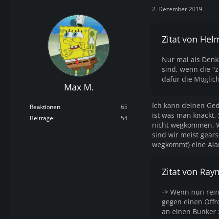
2. Dezember 2019
Zitat von Hel
Nur mal als Denka
sind, wenn die "z
dafür die Möglic
Max M.
Ich kann deinen Ged
Reaktionen
65
ist was man knackt.
Beiträge
54
nicht wegkommen. We
sind wir meist gear
wegkommt) eine Ala
Zitat von Ray
-> Wenn nun rein
gegen einen Offr
an einen Bunker