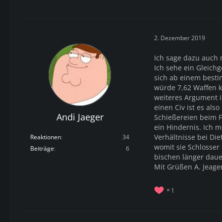
2. Dezember 2019
Ich sage dazu auch
Ich sehe ein Gleic
sich ab einem besti
würde 7,62 Waffen k
weiteres Argument is
einen Civ ist es als
Andi Jaeger
Schießereien beim F
ein Hindernis. Ich 
Verhältnisse bei Die
Reaktionen
34
womit sie Schlosser
Beiträge
6
bischen länger daue
Mit Grüßen A. Jeager
1