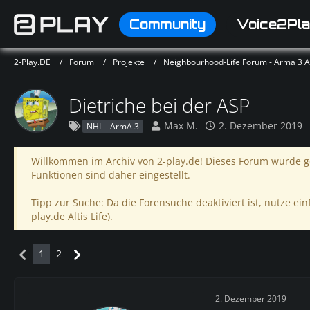
Community
Voice2Pla
2-Play.DE
Forum
Projekte
Neighbourhood-Life Forum - Arma 3 Alt
Dietriche bei der ASP
Max M.
2. Dezember 2019
NHL - ArmA 3
Willkommen im Archiv von 2-play.de! Dieses Forum wurde ge
Funktionen sind daher eingestellt.
Tipp zur Suche: Da die Forensuche deaktiviert ist, nutze einf
play.de Altis Life).
1
2
2. Dezember 2019