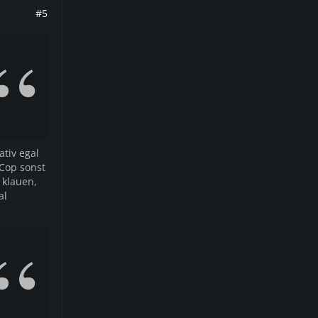
#5
tiv egal
 Cop sonst
 klauen,
al