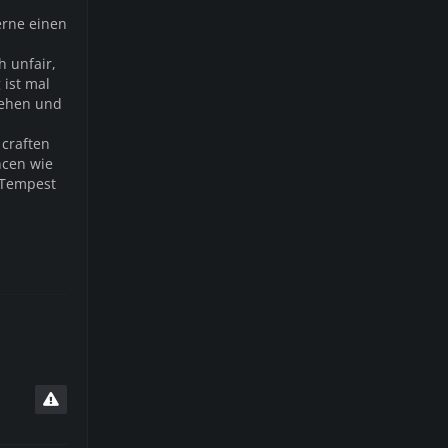
erne einen
h unfair,
 ist mal
tehen und
 craften
ncen wie
 Tempest