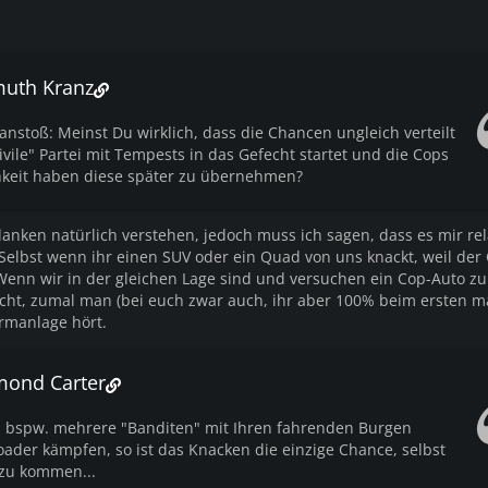
muth Kranz
nstoß: Meinst Du wirklich, dass die Chancen ungleich verteilt
ivile" Partei mit Tempests in das Gefecht startet und die Cops
hkeit haben diese später zu übernehmen?
anken natürlich verstehen, jedoch muss ich sagen, dass es mir rela
 Selbst wenn ihr einen SUV oder ein Quad von uns knackt, weil der
nn wir in der gleichen Lage sind und versuchen ein Cop-Auto zu
scht, zumal man (bei euch zwar auch, ihr aber 100% beim ersten m
rmanlage hört.
mond Carter
 bspw. mehrere "Banditen" mit Ihren fahrenden Burgen
oader kämpfen, so ist das Knacken die einzige Chance, selbst
 zu kommen...