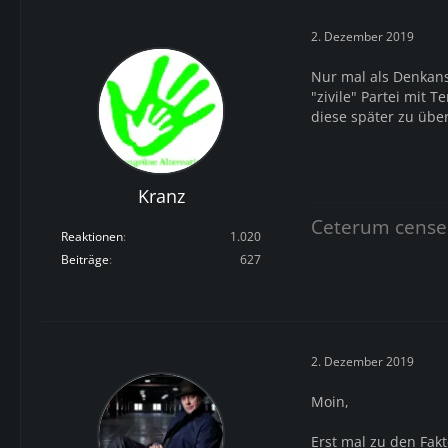
2. Dezember 2019
Nur mal als Denkans
"zivile" Partei mit 
diese später zu üb
Kranz
Ceterum cense
Reaktionen
1.020
Beiträge
627
2. Dezember 2019
Moin,
Erst mal zu den Fakt