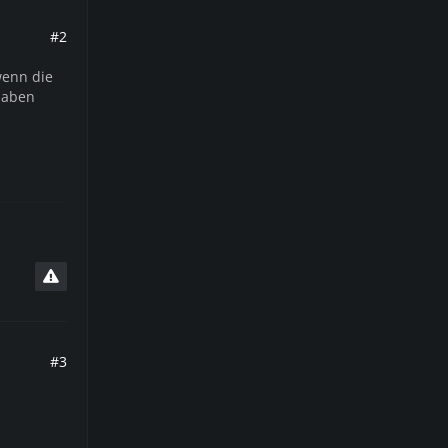
#2
wenn die
 haben
#3