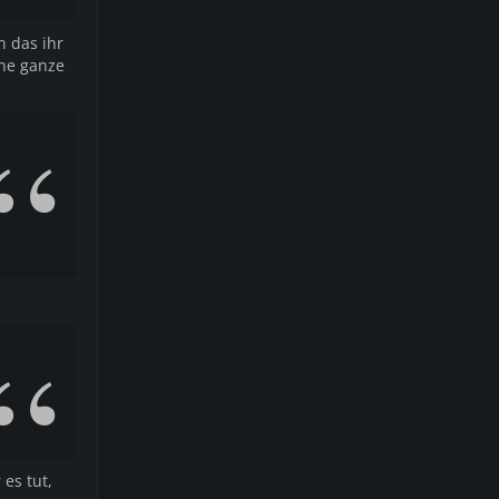
n das ihr
ine ganze
 es tut,