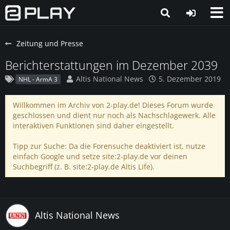
Zeitung und Presse
Berichterstattungen im Dezember 2039
Altis National News
5. Dezember 2019
NHL - ArmA 3
Willkommen im Archiv von 2-play.de! Dieses Forum wurde
geschlossen und dient nur noch als Nachschlagewerk. Alle
interaktiven Funktionen sind daher eingestellt.
Tipp zur Suche: Da die Forensuche deaktiviert ist, nutze
einfach Google und setze site:2-play.de vor deinen
Suchbegriff (z. B. site:2-play.de Altis Life).
Altis National News