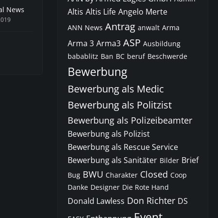
nal News
Altis
Altis Life
Angelo Merte
2019
Antrag
ANN News
anwalt
Arma
ASP
Arma 3
Arma3
Ausbildung
babablitz
Ban
BC
beruf
Beschwerde
Bewerbung
Bewerbung als Medic
Bewerbung als Politzist
Bewerbung als Polizeibeamter
Bewerbung als Polizist
Bewerbung als Rescue Service
Bewerbung als Sanitäter
Brief
Bilder
BWU
Closed
Bug
Charakter
Coop
Danke
Designer
Die Rote Hand
Don Richter
Donald Lawless
DS
Event