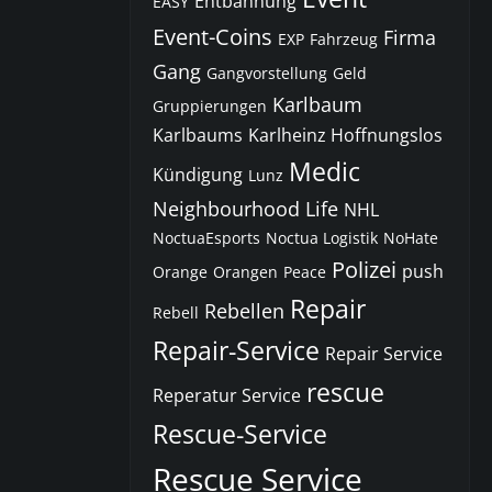
Entbannung
EASY
Event-Coins
Firma
EXP
Fahrzeug
Gang
Gangvorstellung
Geld
Karlbaum
Gruppierungen
Karlbaums
Karlheinz Hoffnungslos
Medic
Kündigung
Lunz
Neighbourhood Life
NHL
NoctuaEsports
Noctua Logistik
NoHate
Polizei
push
Orange
Orangen
Peace
Repair
Rebellen
Rebell
Repair-Service
Repair Service
rescue
Reperatur Service
Rescue-Service
Rescue Service