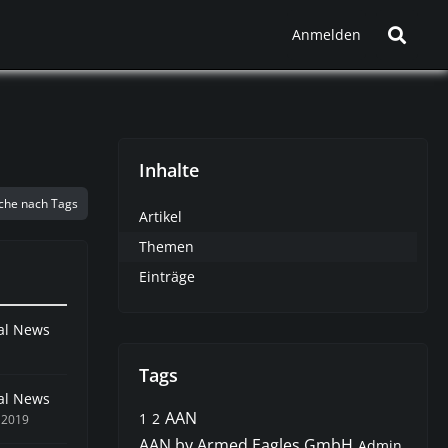
Anmelden
Inhalte
che nach Tags
Artikel
Themen
Einträge
nal News
Tags
nal News
AAN
1
2
 2019
AAN by Armed Eagles GmbH
Admin