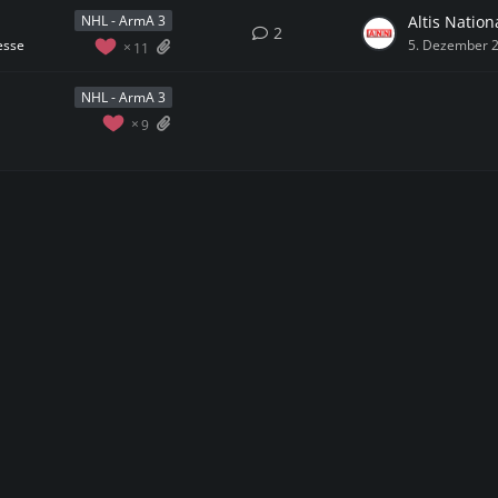
Altis Natio
NHL - ArmA 3
2
esse
5. Dezember 
11
NHL - ArmA 3
9