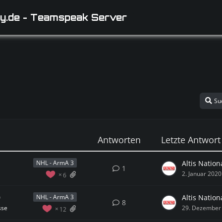
y.de - Teamspeak Server
Su
Antworten
Letzte Antwort
Altis Natio
NHL - ArmA 3
1
2. Januar 2020
6
9
Altis Natio
NHL - ArmA 3
8
sse
29. Dezember
12