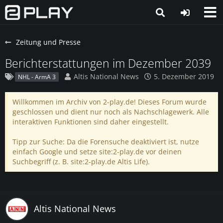
Zeitung und Presse
Berichterstattungen im Dezember 2039
Altis National News
5. Dezember 2019
NHL - ArmA 3
Willkommen im Archiv von 2-play.de! Dieses Forum wurde
geschlossen und dient nur noch als Nachschlagewerk. Alle
interaktiven Funktionen sind daher eingestellt.
Tipp zur Suche: Da die Forensuche deaktiviert ist, nutze
einfach Google und setze site:2-play.de vor deinen
Suchbegriff (z. B. site:2-play.de Altis Life).
Altis National News