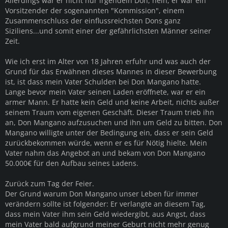
Allerdings war er nicht nur irgendein Don, nein, er war ein
Vorsitzender der sogenannten "Kommission", einem
Zusammenschluss der einflussreichsten Dons ganz
Siziliens...und somit einer der gefährlichsten Männer seiner
Zeit.
Wie ich erst im Alter von 18 Jahren erfuhr und was auch der
Grund für das Erwähnen dieses Mannes in dieser Bewerbung
ist, ist dass mein Vater Schulden bei Don Mangano hatte.
Lange bevor mein Vater seinen Laden eröffnete, war er ein
armer Mann. Er hatte kein Geld und keine Arbeit, nichts außer
seinem Traum vom eigenen Geschäft. Dieser Traum trieb ihn
an, Don Mangano aufzusuchen und ihn um Geld zu bitten. Don
Mangano willigte unter der Bedingung ein, dass er sein Geld
zurückbekommen würde, wenn er es für Nötig hielte. Mein
Vater nahm das Angebot an und bekam von Don Mangano
50.000€ für den Aufbau seines Ladens.
Zurück zum Tag der Feier.
Der Grund warum Don Mangano unser Leben für immer
verändern sollte ist folgender: Er verlangte an diesem Tag,
dass mein Vater ihm sein Geld wiedergibt, aus Angst, dass
mein Vater bald aufgrund meiner Geburt nicht mehr genug