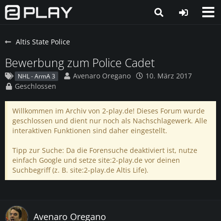
Altis State Police
Bewerbung zum Police Cadet
Avenaro Oregano
10. März 2017
NHL - ArmA 3
Geschlossen
Willkommen im Archiv von 2-play.de! Dieses Forum wurde
geschlossen und dient nur noch als Nachschlagewerk. Alle
interaktiven Funktionen sind daher eingestellt.
Tipp zur Suche: Da die Forensuche deaktiviert ist, nutze
einfach Google und setze site:2-play.de vor deinen
Suchbegriff (z. B. site:2-play.de Altis Life).
Avenaro Oregano