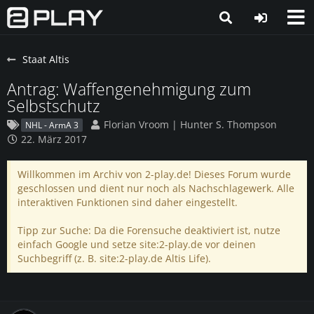
Staat Altis
Antrag: Waffengenehmigung zum
Selbstschutz
Florian Vroom | Hunter S. Thompson
NHL - ArmA 3
22. März 2017
Willkommen im Archiv von 2-play.de! Dieses Forum wurde
geschlossen und dient nur noch als Nachschlagewerk. Alle
interaktiven Funktionen sind daher eingestellt.
Tipp zur Suche: Da die Forensuche deaktiviert ist, nutze
einfach Google und setze site:2-play.de vor deinen
Suchbegriff (z. B. site:2-play.de Altis Life).