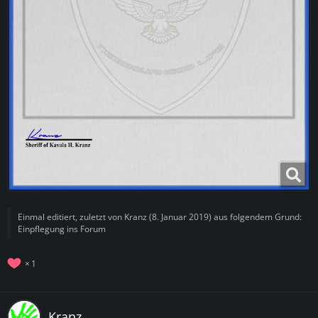
Einmal editiert, zuletzt von
Kranz
(
8. Januar 2019
) aus folgendem Grund:
Einpflegung ins Forum
1
Kranz