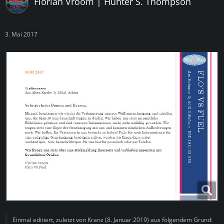
Florian Vroom | Hunter S. Thompson
3. Mai 2017
Einmal editiert, zuletzt von
Kranz
(
8. Januar 2019
) aus folgendem Grund: