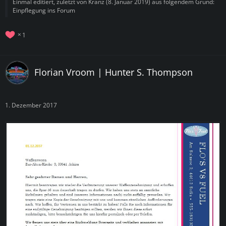
Einmal editiert, zuletzt von
Kranz
(
8. Januar 2019
) aus folgendem Grund:
Einpflegung ins Forum
1
Florian Vroom | Hunter S. Thompson
1. Dezember 2017