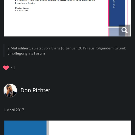
2 Mal editiert, zuletzt von
Kranz
(
8. Januar 2019
) aus folgendem Grund:
Einpflegung ins Forum
2
Don Richter
1. April 2017