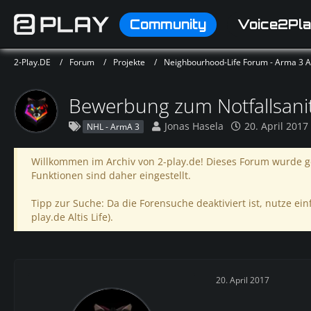
Community
Voice2Pla
2-Play.DE
Forum
Projekte
Neighbourhood-Life Forum - Arma 3 Alt
Bewerbung zum Notfallsani
Jonas Hasela
20. April 2017
NHL - ArmA 3
Willkommen im Archiv von 2-play.de! Dieses Forum wurde ge
Funktionen sind daher eingestellt.
Tipp zur Suche: Da die Forensuche deaktiviert ist, nutze einf
play.de Altis Life).
20. April 2017