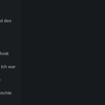
nd des
hnitt
 Ich war
e
möchte