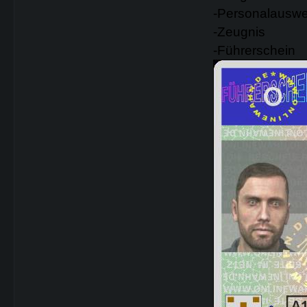
-Personalauswe
-Zeugnis
-Führerschein