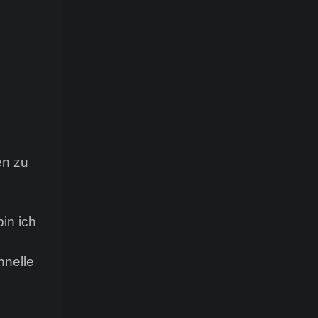
n
en zu
in ich
hnelle