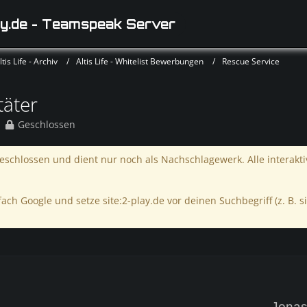
y.de - Teamspeak Server
is Life - Archiv
Altis Life - Whitelist Bewerbungen
Rescue Service
täter
Geschlossen
schlossen und dient nur noch als Nachschlagewerk. Alle interakt
ach Google und setze site:2-play.de vor deinen Suchbegriff (z. B. si
Jonas