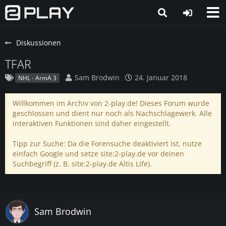
Diskussionen
TFAR
Sam Brodwin
24. Januar 2018
NHL - ArmA 3
Willkommen im Archiv von 2-play.de! Dieses Forum wurde
geschlossen und dient nur noch als Nachschlagewerk. Alle
interaktiven Funktionen sind daher eingestellt.
Tipp zur Suche: Da die Forensuche deaktiviert ist, nutze
einfach Google und setze site:2-play.de vor deinen
Suchbegriff (z. B. site:2-play.de Altis Life).
Sam Brodwin