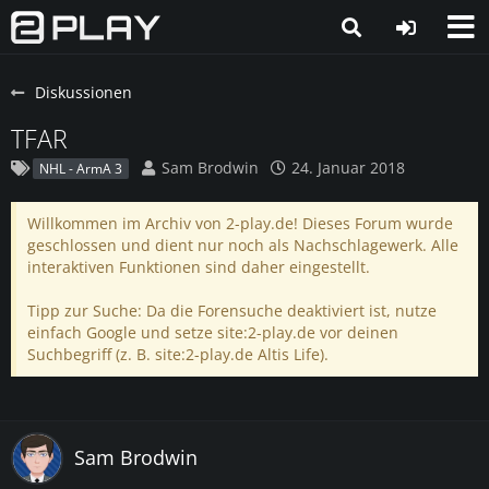
Diskussionen
TFAR
Sam Brodwin
24. Januar 2018
NHL - ArmA 3
Willkommen im Archiv von 2-play.de! Dieses Forum wurde
geschlossen und dient nur noch als Nachschlagewerk. Alle
interaktiven Funktionen sind daher eingestellt.
Tipp zur Suche: Da die Forensuche deaktiviert ist, nutze
einfach Google und setze site:2-play.de vor deinen
Suchbegriff (z. B. site:2-play.de Altis Life).
Sam Brodwin