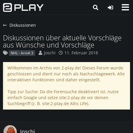
Diskussionen
Diskussionen über aktuelle Vorschläge
aus Wünsche und Vorschläge
Joschi
11. Februar 2018
NHL - ArmA 3
Willkommen im Archiv von 2-play.de! Dieses Forum wurde
geschlossen und dient nur noch als Nachschlagewerk. Alle
interaktiven Funktionen sind daher eingestellt.
Tipp zur Suche: Da die Forensuche deaktiviert ist, nutze
einfach Google und setze site:2-play.de vor deinen
Suchbegriff (z. B. site:2-play.de Altis Life).
Joschi