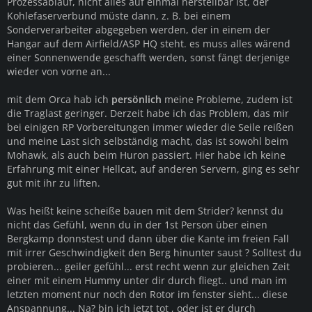
Prozessablauf, nicht alles auf einmal herstellbar ist, der
Kohlefaserverbund müste dann, z. B. bei einem
Sonderverarbeiter abgegeben werden, der in einem der
Hangar auf dem Airfield/ASP HQ steht. es muss alles wärend
einer Sonnenwende geschafft werden, sonst fängt derjenige
wieder von vorne an...
mit dem Orca hab ich
persönlich
meine Probleme, zudem ist
die Traglast geringer. Derzeit habe ich das Problem, das mir
bei einigen RP Vorbereitungen immer wieder die Seile reißen
und meine Last sich selbständig macht, das ist sowohl beim
Mohawk, als auch beim Huron passiert. Hier habe ich keine
Erfahrung mit einer Hellcat, auf anderen Servern, ging es sehr
gut mit ihr zu liften.
Was heißt keine scheiße bauen mit dem Strider? kennst du
nicht das Gefühl, wenn du in der 1st Person über einen
Bergkamp donnstest und dann über die Kante im freien Fall
mit irrer Geschwindigkeit den Berg hinunter saust ? Solltest du
probieren... geiler gefühl... erst recht wenn zur gleichen Zeit
einer mit einem Hummy unter dir durch fliegt.. und man im
letzten moment nur noch den Rotor im fenster sieht... diese
Anspannung... Na? bin ich jetzt tot , oder ist er durch