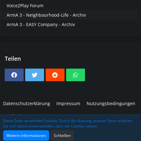
Voice2Play Forum
ArmA 3 - Neighbourhood-Life - Archiv
ArmA 3 - EASY Company - Archiv
Teilen
Datenschutzerklärung
Impressum
Nutzungsbedingungen
Mitglieder
Diese Seite verwendet Cookies. Durch die Nutzung unserer Seite erklären
Sie sich damit einverstanden, dass wir Cookies setzen.
Community-Software:
WoltLab Suite™
Design: Grafidea
Weitere Informationen
Schließen