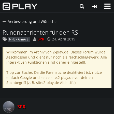
Verbesserung und Wünsche
Rundnachrichten für den RS
3PR
24. April 2019
NHL - ArmA 3
Willkommen im Archiv von 2-play.de! Dieses Forum wurde
geschlossen und dient nur noch als Nachschlagewerk. Alle
interaktiven Funktionen sind daher eingestellt.
Tipp zur Suche: Da die Forensuche deaktiviert ist, nutze
einfach Google und setze site:2-play.de vor deinen
Suchbegriff (z. B. site:2-play.de Altis Life).
3PR