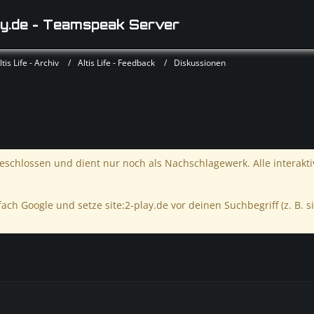
y.de - Teamspeak Server
is Life - Archiv
Altis Life - Feedback
Diskussionen
schlossen und dient nur noch als Nachschlagewerk. Alle interakt
ach Google und setze site:2-play.de vor deinen Suchbegriff (z. B. si