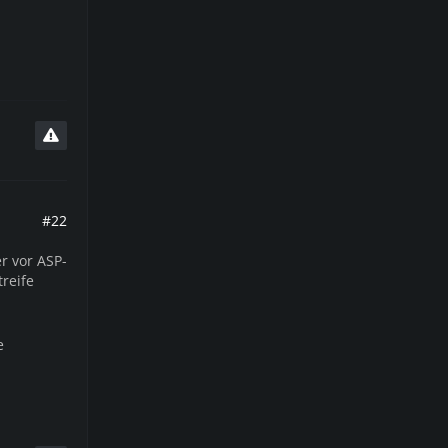
#22
r vor ASP-
treife
e