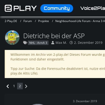
Community
Voice2Pla
2-Play.DE
Forum
Projekte
Neighbourhood-Life Forum - Arma 3 Alt
Dietriche bei der ASP
Max M.
2. Dezember 2019
NHL - ArmA 3
Willkommen im Archiv von 2-play.de! Dieses Forum wurde ge
Funktionen sind daher eingestellt.
Tipp zur Suche: Da die Forensuche deaktiviert ist, nutze einf
play.de Altis Life).
1
2
3. Dezember 2019