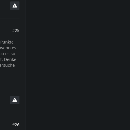
#25
 Punkte
, wenn es
ob es so
st. Denke
versuche
#26