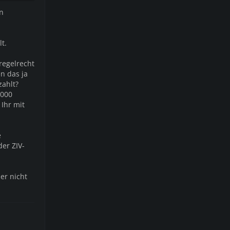
in
t.
regelrecht
n das ja
zahlt?
.000
 Ihr mit
e
er ZIV-
er nicht