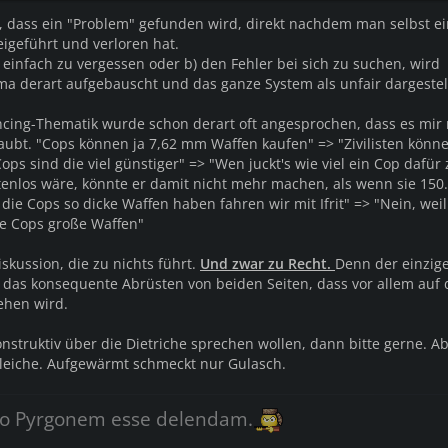
in, dass ein "Problem" gefunden wird, direkt nachdem man selbst e
igeführt und verloren hat.
a) einfach zu vergessen oder b) den Fehler bei sich zu suchen, wird
ma derart aufgebauscht und das ganze System als unfair dargestell
cing-Thematik wurde schon derart oft angesprochen, dass es mir 
raubt. "Cops können ja 7,62 mm Waffen kaufen" => "Zivilisten könne
ops sind die viel günstiger" => "Wen juckt's wie viel ein Cop dafür 
tenlos wäre, könnte er damit nicht mehr machen, als wenn sie 150
 die Cops so dicke Waffen haben fahren wir mit Ifrit" => "Nein, weil
die Cops große Waffen"
skussion, die zu nichts führt.
Und zwar zu Recht.
Denn der einzig
das konsequente Abrüsten von beiden Seiten, dass vor allem auf d
ehen wird.
nstruktiv über die Dietriche sprechen wollen, dann bitte gerne. Ab
leiche. Aufgewärmt schmeckt nur Gulasch.
o Pyrgonem esse delendam.