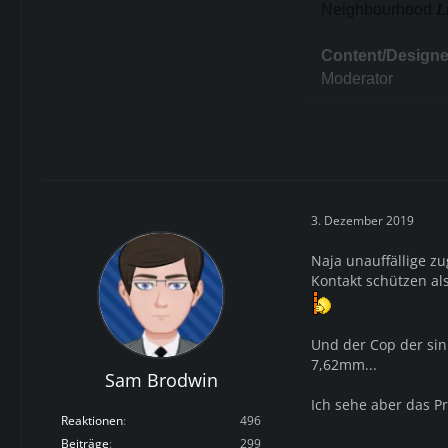
Neighbourhood
L
Content/Designe
Moderator
3. Dezember 2019
Naja unauffällige z
Kontakt schützen als
Und der Cop der sin
7,62mm...
Sam Brodwin
Ich sehe aber das Pr
Reaktionen
496
Beiträge
299