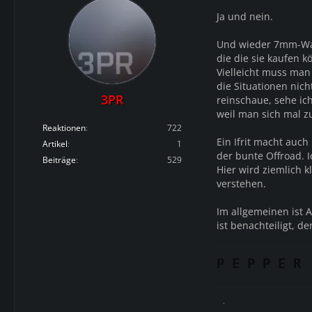
Ja und nein.
Und wieder 7mm-Waf
die die sie kaufen k
Vielleicht muss man
die Situationen nich
3PR
reinschaue, sehe ich
weil man sich mal zu
Reaktionen
722
Ein Ifrit macht auch
Artikel
1
der bunte Offroad. I
Beiträge
529
Hier wird ziemlich k
verstehen.
Im allgemeinen ist A
ist benachteiligt, d
P E P P E R