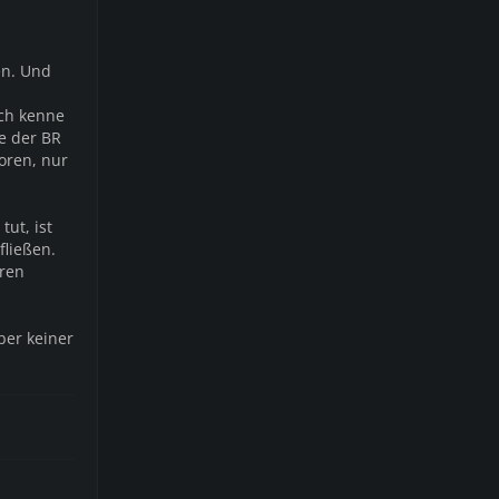
en. Und
Ich kenne
le der BR
oren, nur
tut, ist
fließen.
eren
Aber keiner