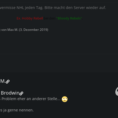
 vermisse NHL jeden Tag. Bitte macht den Server wieder auf.
Ex. Hobby Rebell
bei den
"Bloody Rebels"
.
zt von
Max M.
(
3. Dezember 2019
)
 M.
m Brodwin
 Problem eher an anderer Stelle...
s ja gerne nennen.