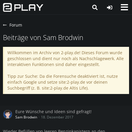
Forum
Beiträge von Sam Brodwin
Willkommen im Archiv von 2-play.de! Dieses Forum wurde
geschlossen und dient nur noch als Nachschlagewerk. Alle
interaktiven Funktionen sind daher eingestellt.
Tipp zur Suche: Da die Forensuche deaktiviert ist, nutze
einfach Google und setze site:2-play.de vor deinen
Suchbegriff (z. B. site:2-play.de Altis Life).
Eure Wünsche und Ideen sind gefragt!
Sam Brodwin
18. Dezember 2017
Wieder Befüllen von leeren Benzinkanistern an den