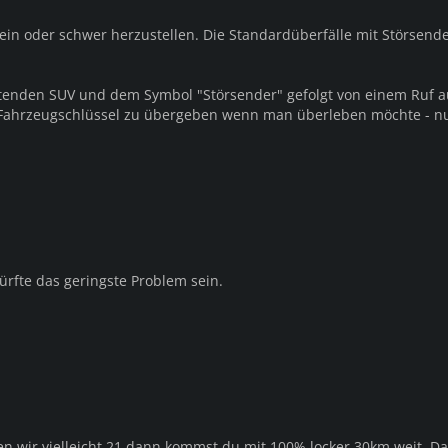
 sein oder schwer herzustellen. Die Standardüberfälle mit Störsend
altenden SUV und dem Symbol "Störsender" gefolgt von einem Ruf a
d Fahrzeugschlüssel zu übergeben wenn man überleben möchte - n
ürfte das geringste Problem sein.
n wir vielleicht 21 dann kommst du mit 100% locker 30km weit. D