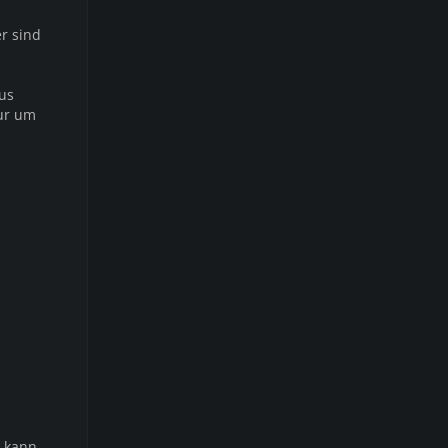
er sind
us
ur um
a kann