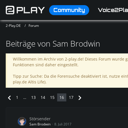
Community
Voice2Pla
2-Play.DE
Forum
Beiträge von Sam Brodwin
Willkommen im Archiv von 2-play.de! Dieses Forum wurde ge
Funktionen sind daher eingestellt.
Tipp zur Suche: Da die Forensuche deaktiviert ist, nutze einf
play.de Altis Life).
1
…
13
14
15
16
17
Störsender
Sam Brodwin
8. Juli 2017