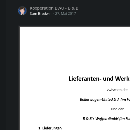
Kooperation BWU - B & B
Sam Brodwin
27. Mai 2017