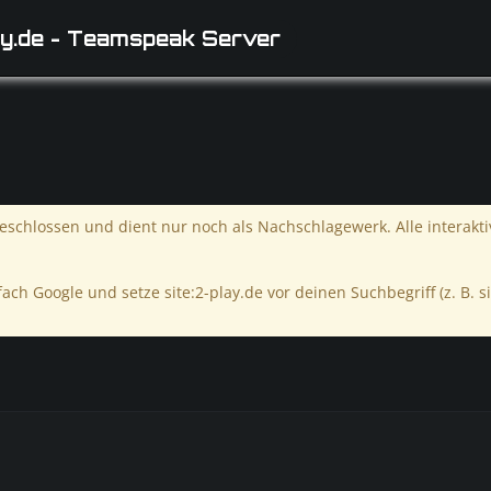
y.de - Teamspeak Server
schlossen und dient nur noch als Nachschlagewerk. Alle interakt
ach Google und setze site:2-play.de vor deinen Suchbegriff (z. B. si