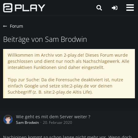
Forum
Beiträge von Sam Brodwin
Willkommen im Archiv von 2-play.de! Dieses Forum wurde
geschlossen und dient nur noch als Nachschlagewerk. Alle
interaktiven Funktionen sind daher eingestellt.
Tipp zur Suche: Da die Forensuche deaktiviert ist, nutze
einfach Google und setze site:2-play.de vor deinen
Suchbegriff (z. B. site:2-play.de Altis Life).
Wie geht es mit dem Server weiter ?
Sam Brodwin
20. Februar 2020
Nachjoinen kommt so schon lange nicht mehr vor. Wenn doch