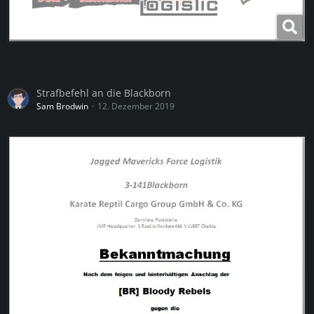
Strafbefehl an die Blackborn
Sam Brodwin
12. Dezember 2019