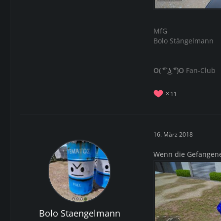
MfG
Bolo Stängelmann
O( ͡° ͜ʖ ͡°)O
Fan-Club
11
16. März 2018
Wenn die Gefangenen
Bolo Staengelmann