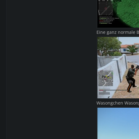
Eine ganz normale B
Wasongchen Wasongc