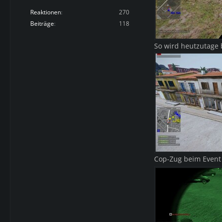
Reaktionen
270
Beiträge
118
So wird heutzutage b
Cop-Zug beim Even