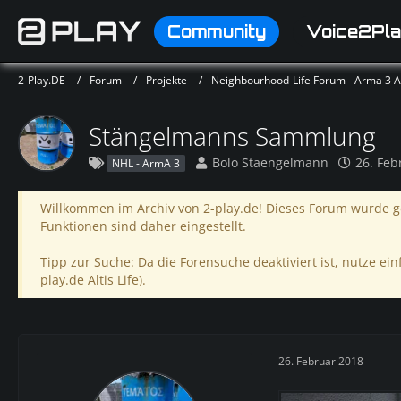
Community
Voice2Pla
2-Play.DE
Forum
Projekte
Neighbourhood-Life Forum - Arma 3 Alt
Stängelmanns Sammlung
Bolo Staengelmann
26. Feb
NHL - ArmA 3
Willkommen im Archiv von 2-play.de! Dieses Forum wurde ge
Funktionen sind daher eingestellt.
Tipp zur Suche: Da die Forensuche deaktiviert ist, nutze einf
play.de Altis Life).
26. Februar 2018