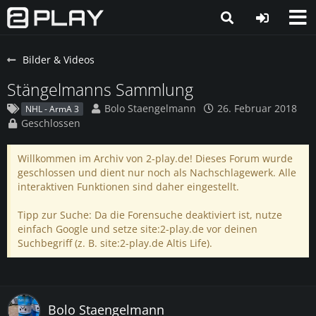
Bilder & Videos
Stängelmanns Sammlung
Bolo Staengelmann
26. Februar 2018
NHL - ArmA 3
Geschlossen
Willkommen im Archiv von 2-play.de! Dieses Forum wurde
geschlossen und dient nur noch als Nachschlagewerk. Alle
interaktiven Funktionen sind daher eingestellt.
Tipp zur Suche: Da die Forensuche deaktiviert ist, nutze
einfach Google und setze site:2-play.de vor deinen
Suchbegriff (z. B. site:2-play.de Altis Life).
Bolo Staengelmann