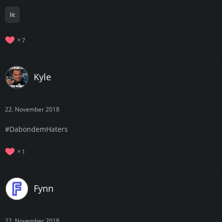
lit
7
Kyle
22. November 2018
#DabondemHaters
1
Fynn
22. November 2018