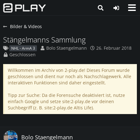
Bilder & Videos
Stängelmanns Sammlung
Bolo Staengelmann
26. Februar 2018
NHL - ArmA 3
Geschlossen
Willkommen im Archiv von 2-play.de! Dieses Forum wurde
geschlossen und dient nur noch als Nachschlagewerk. Alle
interaktiven Funktionen sind daher eingestellt.
Tipp zur Suche: Da die Forensuche deaktiviert ist, nutze
einfach Google und setze site:2-play.de vor deinen
Suchbegriff (z. B. site:2-play.de Altis Life).
Bolo Staengelmann