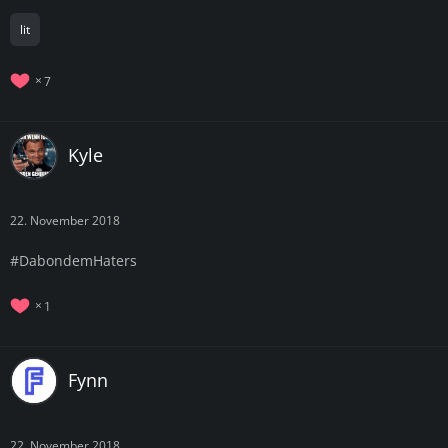
lit
7
Kyle
22. November 2018
#DabondemHaters
1
Fynn
22. November 2018