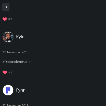
lit
7
Kyle
22. November 2018
#DabondemHaters
1
Fynn
22. November 2018