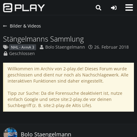
Bilder & Videos
Stängelmanns Sammlung
Bolo Staengelmann
26. Februar 2018
NHL - ArmA 3
Geschlossen
Willkommen im Archiv von 2-play.de! Dieses Forum wurde
geschlossen und dient nur noch als Nachschlagewerk. Alle
interaktiven Funktionen sind daher eingestellt.
Tipp zur Suche: Da die Forensuche deaktiviert ist, nutze
einfach Google und setze site:2-play.de vor deinen
Suchbegriff (z. B. site:2-play.de Altis Life).
Bolo Staengelmann