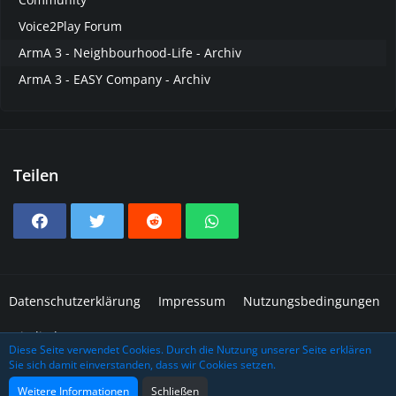
Voice2Play Forum
ArmA 3 - Neighbourhood-Life - Archiv
ArmA 3 - EASY Company - Archiv
Teilen
Datenschutzerklärung
Impressum
Nutzungsbedingungen
Mitglieder
Diese Seite verwendet Cookies. Durch die Nutzung unserer Seite erklären
Sie sich damit einverstanden, dass wir Cookies setzen.
Community-Software:
WoltLab Suite™
Design: Grafidea
Weitere Informationen
Schließen