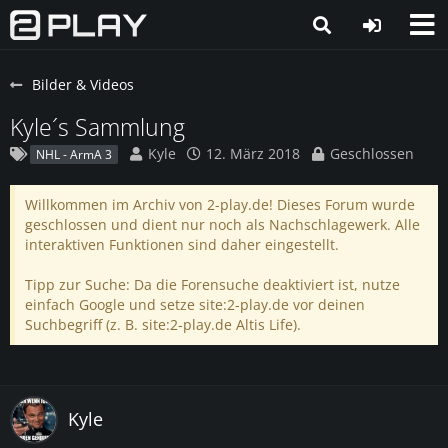
Bilder & Videos
Kyle´s Sammlung
Kyle
12. März 2018
Geschlossen
NHL - ArmA 3
Willkommen im Archiv von 2-play.de! Dieses Forum wurde
geschlossen und dient nur noch als Nachschlagewerk. Alle
interaktiven Funktionen sind daher eingestellt.
Tipp zur Suche: Da die Forensuche deaktiviert ist, nutze
einfach Google und setze site:2-play.de vor deinen
Suchbegriff (z. B. site:2-play.de Altis Life).
Kyle