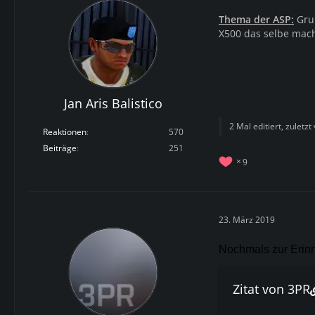
Thema der ASP:
Grup
X500 das selbe mac
Jan Aris Balistico
2 Mal editiert, zuletzt
Reaktionen
570
Beiträge
251
9
23. März 2019
Nochmals zur Erinne
Zitat von 3PR