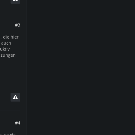
#3
 die hier
h auch
uktiv
änzungen
#4
h, sowie