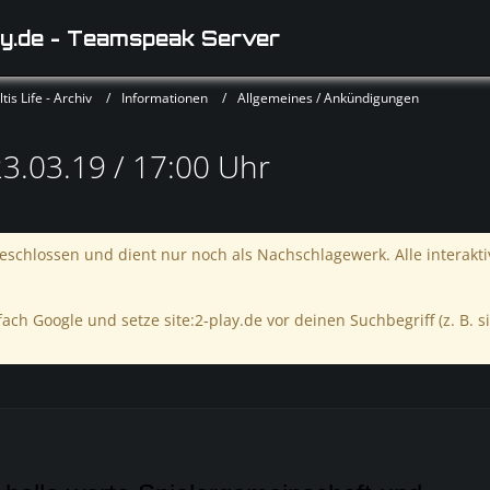
y.de - Teamspeak Server
is Life - Archiv
Informationen
Allgemeines / Ankündigungen
.03.19 / 17:00 Uhr
schlossen und dient nur noch als Nachschlagewerk. Alle interakt
ach Google und setze site:2-play.de vor deinen Suchbegriff (z. B. si