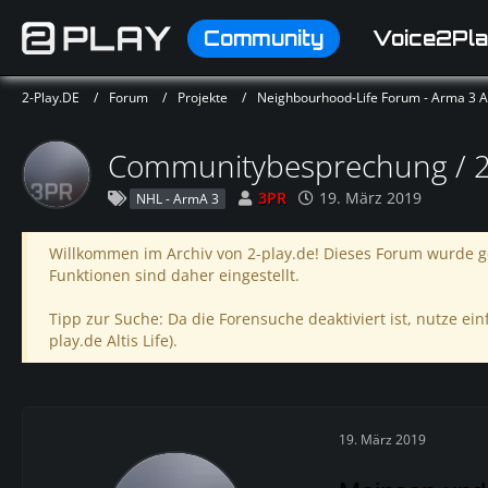
Community
Voice2Pla
2-Play.DE
Forum
Projekte
Neighbourhood-Life Forum - Arma 3 Alt
Communitybesprechung / 23
3PR
19. März 2019
NHL - ArmA 3
Willkommen im Archiv von 2-play.de! Dieses Forum wurde ge
Funktionen sind daher eingestellt.
Tipp zur Suche: Da die Forensuche deaktiviert ist, nutze einf
play.de Altis Life).
19. März 2019