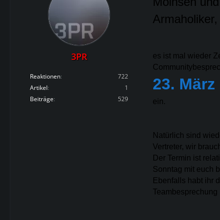
Moinsen und 
Armaholiker,
3PR
es ist mal wieder Z
Communitybespre
Reaktionen
722
23. März
Artikel
1
Beiträge
529
ein.
Natürlich sind wie
Vertreter, wir brau
Der Termin ist rela
Sonntag mit euch b
Ebenfalls habt ihr
Teambesprechung ne