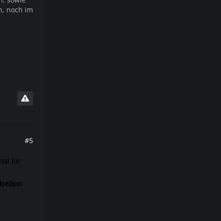
n, noch im
#5
al für
ebellen