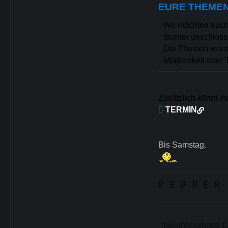
EURE THEME
Wir möchten euch 
drunter geschloss
Die Themen werde
Möglichkeit euer
Zusätzlich könnt ih

TERMIN
Bis Samstag.
P E P P E R
Neighbourhood
L