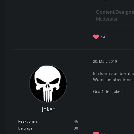
Content/Designe
Moderator
4
20. März 2019
Ich kann aus berufl
Wünsche aber konstr
Gruß der Joker
Joker
Reaktionen
46
Beiträge
30
2