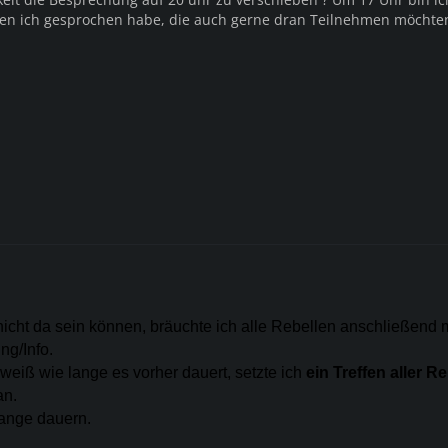
den ich gesprochen habe, die auch gerne dran Teilnehmen möchte
icht da sein können, bräuchte ich alle Rebellen anschließend m
ng/Info.
weiß wie lange es vorher dauert, setzte ich
ein Treffen aller R
n.
lange dauern.