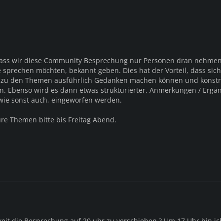
dass wir diese Community Besprechung nur Personen dran nehmen,
 sprechen möchten, bekannt geben. Dies hat der Vorteil, dass sic
 zu den Themen ausführlich Gedanken machen können und konstr
n. Ebenso wird es dann etwas strukturierter. Anmerkungen / Erg
ie sonst auch, eingeworfen werden.
ure Themen bitte bis Freitag Abend.
keit die Besprechung auf 20 uhr zu verschieben ? Um 17 Uhr bin ic