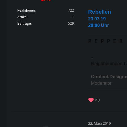
Reaktionen
722
Rebellen
Artikel
1
23.03.19
Beiträge
529
20:00 Uhr
P E P P E R
Neighbourhood
L
Content/Designe
Moderator
3
22. März 2019