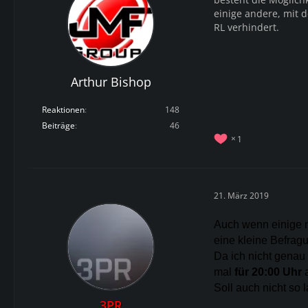
einige andere, mit 
RL verhindert.
Arthur Bishop
Reaktionen
148
Beiträge
46
1
21. März 2019
Auch wenn einige n
eine kleine Befragu
Da ich nicht genau 
mal
für 20:00 Uhr
a
Soll auch nicht so 
3PR